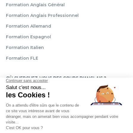
Formation Anglais Général
Formation Anglais Professionnel
Formation Allemand
Formation Espagnol
Formation Italien
Formation FLE
OÙ CHERCHEZ-VOUS DES COURS D'ANGLAIS ?
Paris
Marseille
Lille
Strasbourg
Bordeaux
Grenoble
Angers
Narbonne
Rouen
Aix-en-Provence
Montpellier
Lyon
Toulouse
Nice
Rennes
Nantes
Brignais
Reims
Clamart
Brest