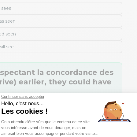
sees
as seen
ad seen
will see
espectant la concordance des
rrive) earlier, they could have
arrive
arrived