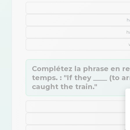
h
h
Complétez la phrase en r
temps. : "If they ____ (to a
caught the train."