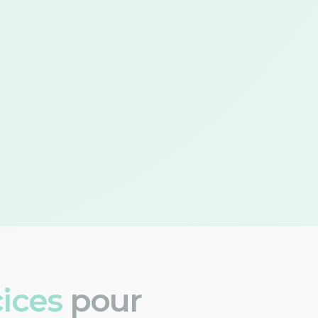
cices
pour