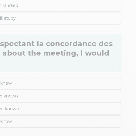
s studied
ill study
espectant la concordance des
w) about the meeting, I would
knew
d known
ve known
know