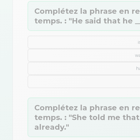
Complétez la phrase en r
temps. : "He said that he __
i
wa
h
Complétez la phrase en r
temps. : "She told me that
already."