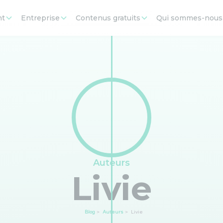
nt
Entreprise
Contenus gratuits
Qui sommes-nous
Auteurs
Livie
Blog
>
Auteurs
>
Livie