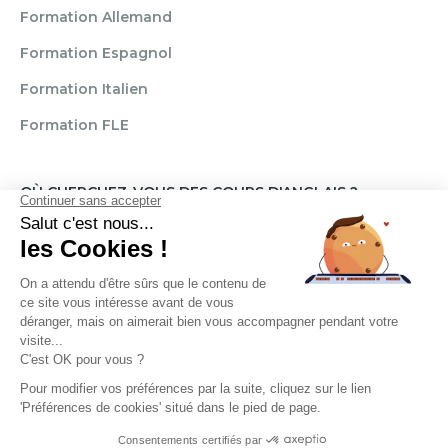
Formation Allemand
Formation Espagnol
Formation Italien
Formation FLE
OÙ CHERCHEZ-VOUS DES COURS D'ANGLAIS ?
Paris
Marseille
Lille
Strasbourg
Bordeaux
Grenoble
Angers
Narbonne
Rouen
Aix-en-Provence
Montpellier
Lyon
Toulouse
Nice
Rennes
Nantes
Brignais
Reims
Clamart
Brest
Règlement
Mentions légales
CGU / CGV
Politique de confidentialité
Transparence Témoignages