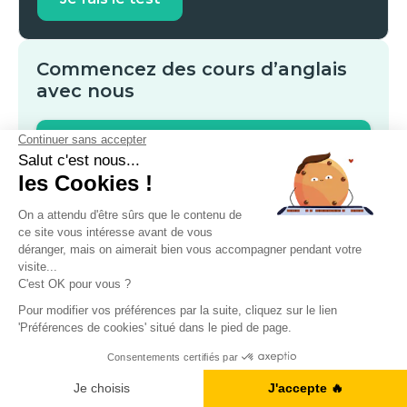
Commencez des cours d’anglais
avec nous
Je m'informe gratuitement
AU PROGRAMME
01
Test
A1, B2, C1... Vous en êtes où ?
Je fais le test