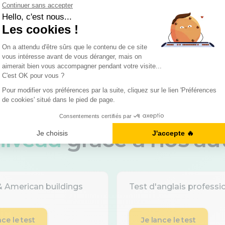
Demandez votre bilan gratuit
 niveau
grâce à nos au
 & American buildings
Test d'anglais professi
nce le test
Je lance le test