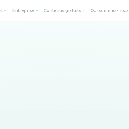
nt
Entreprise
Contenus gratuits
Qui sommes-nous
Testez votre niveau
st indispensable pour recruter à l'international, mener de
ques appliquées au secteur des RH à travers des mises en
maintenant !
Score à battre : 13/20
(Score moyen sur +800 tests)