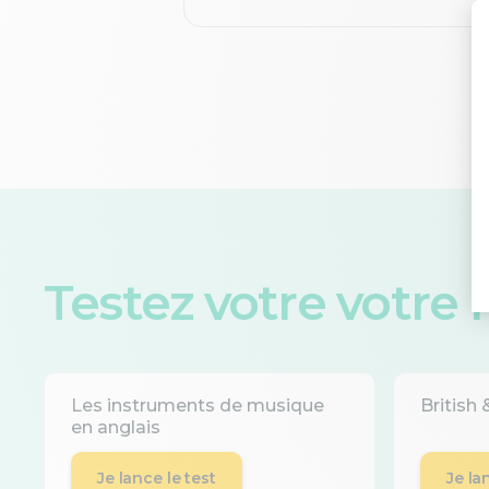
Testez votre votre
Les instruments de musique
British
en anglais
Je lance le test
Je la