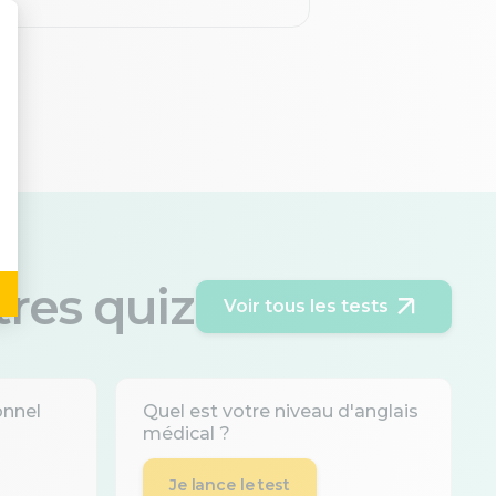
tres quiz
Voir tous les tests
onnel
Quel est votre niveau d'anglais
médical ?
Je lance le test