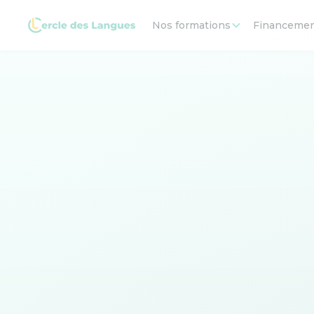
Nos formations
Financeme
Maîtriser l'anglais des Ressources Humaines
e
Ce test rapide évalue vos compétences linguisti