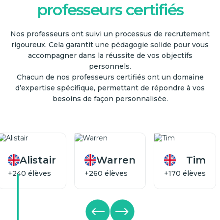
professeurs certifiés
Nos professeurs ont suivi un processus de recrutement
rigoureux. Cela garantit une pédagogie solide pour vous
accompagner dans la réussite de vos objectifs
personnels.
Chacun de nos professeurs certifiés ont un domaine
d’expertise spécifique, permettant de répondre à vos
besoins de façon personnalisée.
Hôtellerie et
Every Day
Finance &
tourisme
Accounting
Alistair
Warren
Tim
+240 élèves
+260 élèves
+170 élèves