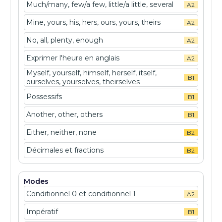
Much/many, few/a few, little/a little, several
A2
Mine, yours, his, hers, ours, yours, theirs
A2
No, all, plenty, enough
A2
Exprimer l'heure en anglais
A2
Myself, yourself, himself, herself, itself,
B1
ourselves, yourselves, theirselves
Possessifs
B1
Another, other, others
B1
Either, neither, none
B2
Décimales et fractions
B2
Modes
Conditionnel 0 et conditionnel 1
A2
Impératif
B1