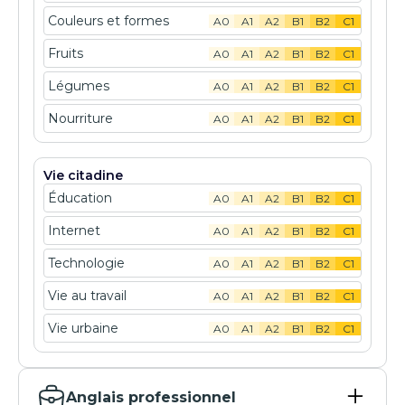
Couleurs et formes
A0
A1
A2
B1
B2
C1
Fruits
A0
A1
A2
B1
B2
C1
Légumes
A0
A1
A2
B1
B2
C1
Nourriture
A0
A1
A2
B1
B2
C1
Vie citadine
Éducation
A0
A1
A2
B1
B2
C1
Internet
A0
A1
A2
B1
B2
C1
Technologie
A0
A1
A2
B1
B2
C1
Vie au travail
A0
A1
A2
B1
B2
C1
Vie urbaine
A0
A1
A2
B1
B2
C1
Anglais professionnel