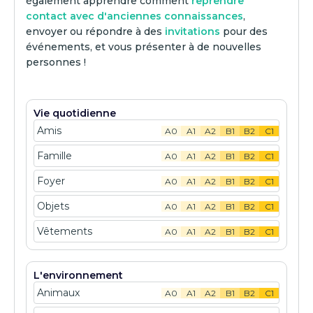
également apprendre comment
reprendre
contact avec d'anciennes connaissances
,
envoyer ou répondre à des
invitations
pour des
événements, et vous présenter à de nouvelles
personnes !
Vie quotidienne
Amis
A0
A1
A2
B1
B2
C1
Famille
A0
A1
A2
B1
B2
C1
Foyer
A0
A1
A2
B1
B2
C1
Objets
A0
A1
A2
B1
B2
C1
Vêtements
A0
A1
A2
B1
B2
C1
L'environnement
Animaux
A0
A1
A2
B1
B2
C1