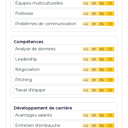
Équipes multiculturelles
A2
B1
B2
C1
Politesse
A2
B1
B2
C1
Problèmes de communication
A2
B1
B2
C1
Compétences
Analyse de données
A2
B1
B2
C1
Leadership
A2
B1
B2
C1
Négociation
A2
B1
B2
C1
Pitching
A2
B1
B2
C1
Travail d'équipe
A2
B1
B2
C1
Développement de carrière
Avantages salariés
A2
B1
B2
C1
Entretien d'embauche
A2
B1
B2
C1