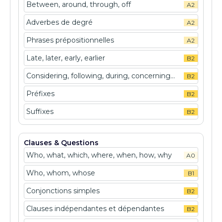
Between, around, through, off
A2
Adverbes de degré
A2
Phrases prépositionnelles
A2
Late, later, early, earlier
B2
Considering, following, during, concerning...
B2
Préfixes
B2
Suffixes
B2
Clauses & Questions
Who, what, which, where, when, how, why
A0
Who, whom, whose
B1
Conjonctions simples
B2
Clauses indépendantes et dépendantes
B2