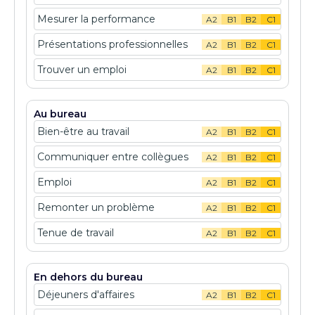
Mesurer la performance
A2
B1
B2
C1
Présentations professionnelles
A2
B1
B2
C1
Trouver un emploi
A2
B1
B2
C1
Au bureau
Bien-être au travail
A2
B1
B2
C1
Communiquer entre collègues
A2
B1
B2
C1
Emploi
A2
B1
B2
C1
Remonter un problème
A2
B1
B2
C1
Tenue de travail
A2
B1
B2
C1
En dehors du bureau
Déjeuners d'affaires
A2
B1
B2
C1