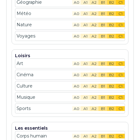
Géographie
A0
A1
A2
B1
B2
C1
Météo
A0
A1
A2
B1
B2
C1
Nature
A0
A1
A2
B1
B2
C1
Voyages
A0
A1
A2
B1
B2
C1
Loisirs
Art
A0
A1
A2
B1
B2
C1
Cinéma
A0
A1
A2
B1
B2
C1
Culture
A0
A1
A2
B1
B2
C1
Musique
A0
A1
A2
B1
B2
C1
Sports
A0
A1
A2
B1
B2
C1
Les essentiels
Corps humain
A0
A1
A2
B1
B2
C1