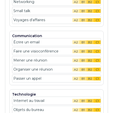
Networking
A2
B1
B2
C1
Small talk
A2
B1
B2
C1
Voyages d'affaires
A2
B1
B2
C1
Communication
Écrire un email
A2
B1
B2
C1
Faire une visioconférence
A2
B1
B2
C1
Mener une réunion
A2
B1
B2
C1
Organiser une réunion
A2
B1
B2
C1
Passer un appel
A2
B1
B2
C1
Technologie
Internet au travail
A2
B1
B2
C1
Objets du bureau
A2
B1
B2
C1