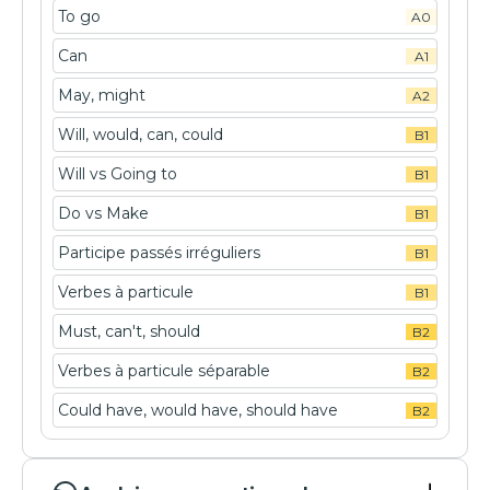
To go
A0
Can
A1
May, might
A2
Will, would, can, could
B1
Will vs Going to
B1
Do vs Make
B1
Participe passés irréguliers
B1
Verbes à particule
B1
Must, can't, should
B2
Verbes à particule séparable
B2
Could have, would have, should have
B2