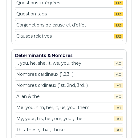
Questions intégrées
B2
Question tags
B2
Conjonctions de cause et d'effet
B2
Clauses relatives
B2
Déterminants & Nombres
I, you, he, she, it, we, you, they
A0
Nombres cardinaux (1,2,3...)
A0
Nombres ordinaux (1st, 2nd, 3rd...)
A1
A, an & the
A0
Me, you, him, her, it, us, you, them
A1
My, your, his, her, our, your, their
A1
This, these, that, those
A1