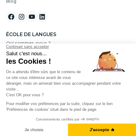
Blog
ÉCOLE DE LANGUES
Qui sommes-nous ?
FINANCEMENT
Formation Anglais CPF
Nos tarifs
ILS NOUS SOUTIENNENT
A1, B2, C1... Vous en êtes où ?
Je fais le test
NOS ARTICLES