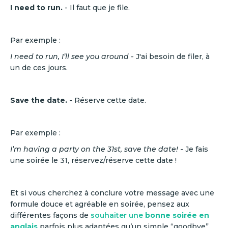
‍‍I need to run.
- Il faut que je file.
Par exemple :
I need to run, I’ll see you around
- J'ai besoin de filer, à
un de ces jours.
‍‍Save the date.
- Réserve cette date.
Par exemple :
I’m having a party on the 31st, save the date!
- Je fais
une soirée le 31, réservez/réserve cette date !
Et si vous cherchez à conclure votre message avec une
formule douce et agréable en soirée, pensez aux
différentes façons de
souhaiter une
bonne soirée en
anglais
parfois plus adaptées qu’un simple “goodbye”.