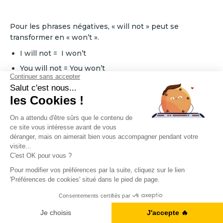
Pour les phrases négatives, « will not » peut se
transformer en « won’t ».
I will not = I won’t
You will not = You won’t
He will not = He won’t
She will not = She won’t
It will not = It won’t
We will not = We won’t
They will not = They won’t
Par exemple :
A1, B2, C1... Vous en êtes où ?
I won’t attend the concert tomorrow.
Je n’assisterai
pas au concert de demain.
Je fais le test
You won’t finish the dinner in time.
Tu ne finiras pas