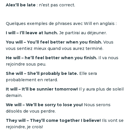
Alex’ll be late
: n’est pas correct.
Quelques exemples de phrases avec Will en anglais :
I will – I’ll leave at lunch.
Je partirai au déjeuner.
You will – You’ll feel better when you finish.
Vous
vous sentiez mieux quand vous aurez terminé.
He will – he’ll feel better when you finish.
Il va nous
rejoindre sous peu.
She will – She’ll probably be late.
Elle sera
probablement en retard.
It will – It’ll be sunnier tomorrow!
Il y aura plus de soleil
demain.
We will – We’ll be sorry to lose you!
Nous serons
désolés de vous perdre.
They will – They’ll come together I believe!
Ils vont se
rejoindre, je crois!