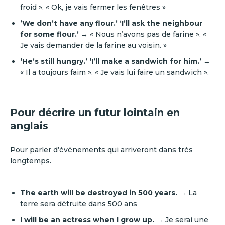
froid ». « Ok, je vais fermer les fenêtres »
’We don’t have any flour.’ ‘I’ll ask the neighbour
for some flour.’
→ « Nous n’avons pas de farine ». «
Je vais demander de la farine au voisin. »
‘He’s still hungry.’ ‘I’ll make a sandwich for him.’
→
« Il a toujours faim ». « Je vais lui faire un sandwich ».
Pour décrire un futur lointain en
anglais
Pour parler d’événements qui arriveront dans très
longtemps.
The earth will be destroyed in 500 years.
→ La
terre sera détruite dans 500 ans
I will be an actress when I grow up.
→ Je serai une