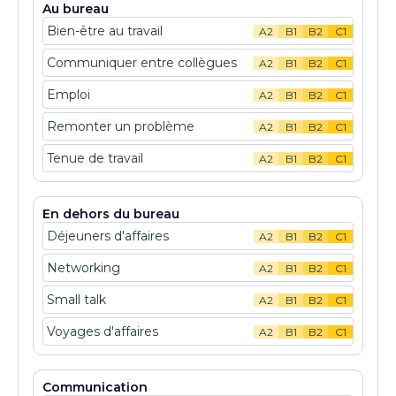
Au bureau
Bien-être au travail
A2
B1
B2
C1
Communiquer entre collègues
A2
B1
B2
C1
Emploi
A2
B1
B2
C1
Remonter un problème
A2
B1
B2
C1
Tenue de travail
A2
B1
B2
C1
En dehors du bureau
Déjeuners d'affaires
A2
B1
B2
C1
Networking
A2
B1
B2
C1
Small talk
A2
B1
B2
C1
Voyages d'affaires
A2
B1
B2
C1
Communication