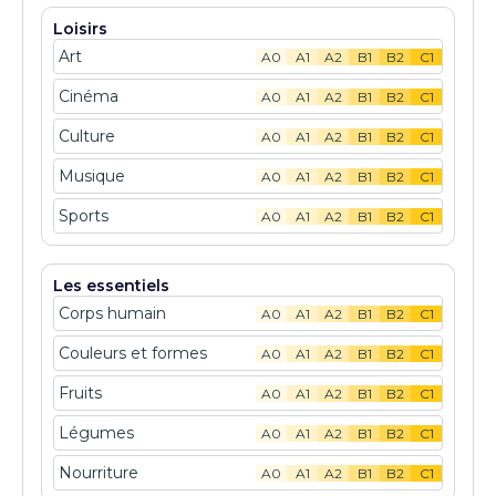
Loisirs
Art
A0
A1
A2
B1
B2
C1
Cinéma
A0
A1
A2
B1
B2
C1
Culture
A0
A1
A2
B1
B2
C1
Musique
A0
A1
A2
B1
B2
C1
Sports
A0
A1
A2
B1
B2
C1
Les essentiels
Corps humain
A0
A1
A2
B1
B2
C1
Couleurs et formes
A0
A1
A2
B1
B2
C1
Fruits
A0
A1
A2
B1
B2
C1
Légumes
A0
A1
A2
B1
B2
C1
Nourriture
A0
A1
A2
B1
B2
C1