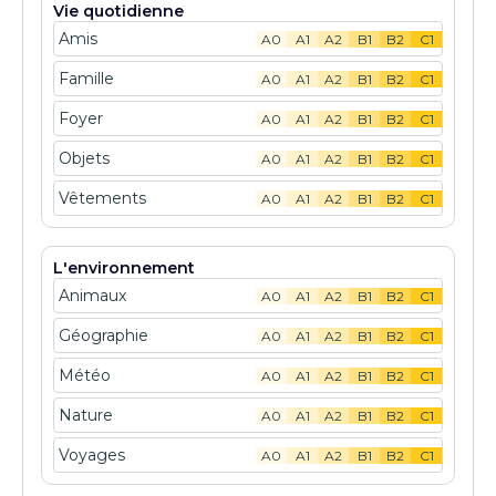
Vie quotidienne
Amis
A0
A1
A2
B1
B2
C1
Famille
A0
A1
A2
B1
B2
C1
Foyer
A0
A1
A2
B1
B2
C1
Objets
A0
A1
A2
B1
B2
C1
Vêtements
A0
A1
A2
B1
B2
C1
L'environnement
Animaux
A0
A1
A2
B1
B2
C1
Géographie
A0
A1
A2
B1
B2
C1
Météo
A0
A1
A2
B1
B2
C1
Nature
A0
A1
A2
B1
B2
C1
Voyages
A0
A1
A2
B1
B2
C1