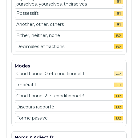
B1
ourselves, yourselves, theirselves
Possessifs
B1
Another, other, others
B1
Either, neither, none
B2
Décimales et fractions
B2
Modes
Conditionnel 0 et conditionnel 1
A2
Impératif
B1
Conditionnel 2 et conditionnel 3
B2
Discours rapporté
B2
Forme passive
B2
Noms & Adjectifs