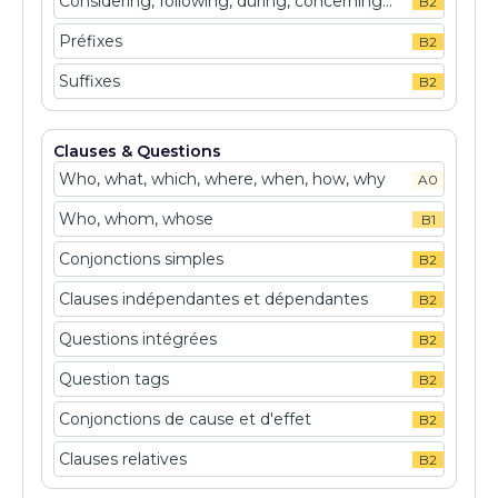
Considering, following, during, concerning...
B2
Préfixes
B2
Suffixes
B2
Clauses & Questions
Who, what, which, where, when, how, why
A0
Who, whom, whose
B1
Conjonctions simples
B2
Clauses indépendantes et dépendantes
B2
Questions intégrées
B2
Question tags
B2
Conjonctions de cause et d'effet
B2
Clauses relatives
B2