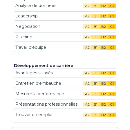
Analyse de données
A2
B1
B2
C1
Leadership
A2
B1
B2
C1
Négociation
A2
B1
B2
C1
Pitching
A2
B1
B2
C1
Travail d'équipe
A2
B1
B2
C1
Développement de carrière
Avantages salariés
A2
B1
B2
C1
Entretien d'embauche
A2
B1
B2
C1
Mesurer la performance
A2
B1
B2
C1
Présentations professionnelles
A2
B1
B2
C1
Trouver un emploi
A2
B1
B2
C1