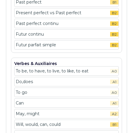
Past perfect
B1
Present perfect vs Past perfect
B2
Past perfect continu
B2
Futur continu
B2
Futur parfait simple
B2
Verbes & Auxiliaires
To be, to have, to live, to like, to eat
A0
Do,does
A1
To go
A0
Can
A1
May, might
A2
Will, would, can, could
B1