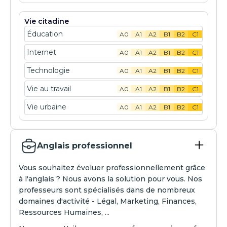
Vie citadine
Éducation
A0
A1
A2
B1
B2
C1
Internet
A0
A1
A2
B1
B2
C1
Technologie
A0
A1
A2
B1
B2
C1
Vie au travail
A0
A1
A2
B1
B2
C1
Vie urbaine
A0
A1
A2
B1
B2
C1
Anglais professionnel
Vous souhaitez évoluer professionnellement grâce
à l'anglais ? Nous avons la solution pour vous. Nos
professeurs sont spécialisés dans de nombreux
domaines d'activité - Légal, Marketing, Finances,
Ressources Humaines, ...