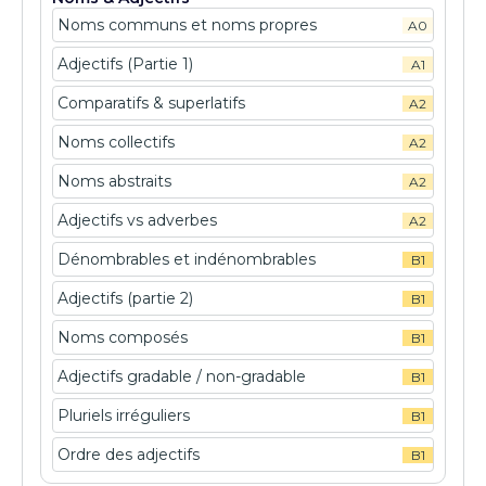
Noms communs et noms propres
A0
Adjectifs (Partie 1)
A1
Comparatifs & superlatifs
A2
Noms collectifs
A2
Noms abstraits
A2
Adjectifs vs adverbes
A2
Dénombrables et indénombrables
B1
Adjectifs (partie 2)
B1
Noms composés
B1
Adjectifs gradable / non-gradable
B1
Pluriels irréguliers
B1
Ordre des adjectifs
B1