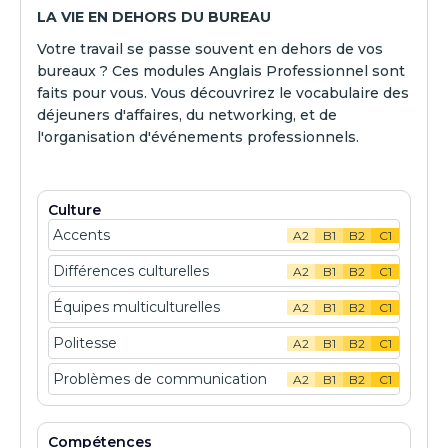
LA VIE EN DEHORS DU BUREAU
Votre travail se passe souvent en dehors de vos
bureaux ? Ces modules Anglais Professionnel sont
faits pour vous. Vous découvrirez le vocabulaire des
déjeuners d'affaires, du networking, et de
l'organisation d'événements professionnels.
Culture
Accents
A2
B1
B2
C1
Différences culturelles
A2
B1
B2
C1
Équipes multiculturelles
A2
B1
B2
C1
Politesse
A2
B1
B2
C1
Problèmes de communication
A2
B1
B2
C1
Compétences