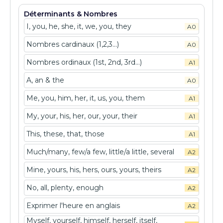
Déterminants & Nombres
I, you, he, she, it, we, you, they
A0
Nombres cardinaux (1,2,3...)
A0
Nombres ordinaux (1st, 2nd, 3rd...)
A1
A, an & the
A0
Me, you, him, her, it, us, you, them
A1
My, your, his, her, our, your, their
A1
This, these, that, those
A1
Much/many, few/a few, little/a little, several
A2
Mine, yours, his, hers, ours, yours, theirs
A2
No, all, plenty, enough
A2
Exprimer l'heure en anglais
A2
Myself, yourself, himself, herself, itself,