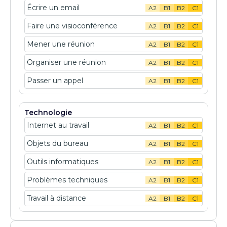
Écrire un email
A2
B1
B2
C1
Faire une visioconférence
A2
B1
B2
C1
Mener une réunion
A2
B1
B2
C1
Organiser une réunion
A2
B1
B2
C1
Passer un appel
A2
B1
B2
C1
Technologie
Internet au travail
A2
B1
B2
C1
Objets du bureau
A2
B1
B2
C1
Outils informatiques
A2
B1
B2
C1
Problèmes techniques
A2
B1
B2
C1
Travail à distance
A2
B1
B2
C1