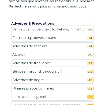
temps tels que Prétérit, Past Continuous, Present
Perfect ne seront plus un gros mot pour vous.
Adverbes & Prépositions
On, in, over, under, next to, behind, in front of
A0
Far, near, up, down, around
A1
Adverbes de manière
A1
At, on, in
A0
Adverbes de fréquence
A2
Between, around, through, off
A2
Adverbes de degré
A2
Phrases prépositionnelles
A2
Late, later, early, earlier
B2