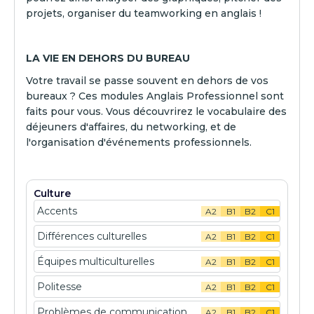
projets, organiser du teamworking en anglais !
LA VIE EN DEHORS DU BUREAU
Votre travail se passe souvent en dehors de vos
bureaux ? Ces modules Anglais Professionnel sont
faits pour vous. Vous découvrirez le vocabulaire des
déjeuners d'affaires, du networking, et de
l'organisation d'événements professionnels.
Culture
Accents
A2
B1
B2
C1
Différences culturelles
A2
B1
B2
C1
Équipes multiculturelles
A2
B1
B2
C1
Politesse
A2
B1
B2
C1
Problèmes de communication
A2
B1
B2
C1