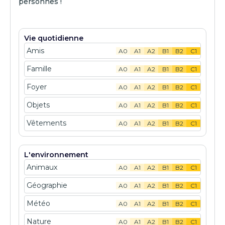
personnes !
Vie quotidienne
Amis
A0
A1
A2
B1
B2
C1
Famille
A0
A1
A2
B1
B2
C1
Foyer
A0
A1
A2
B1
B2
C1
Objets
A0
A1
A2
B1
B2
C1
Vêtements
A0
A1
A2
B1
B2
C1
L'environnement
Animaux
A0
A1
A2
B1
B2
C1
Géographie
A0
A1
A2
B1
B2
C1
Météo
A0
A1
A2
B1
B2
C1
Nature
A0
A1
A2
B1
B2
C1