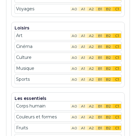
Voyages
A0
A1
A2
B1
B2
C1
Loisirs
Art
A0
A1
A2
B1
B2
C1
Cinéma
A0
A1
A2
B1
B2
C1
Culture
A0
A1
A2
B1
B2
C1
Musique
A0
A1
A2
B1
B2
C1
Sports
A0
A1
A2
B1
B2
C1
Les essentiels
Corps humain
A0
A1
A2
B1
B2
C1
Couleurs et formes
A0
A1
A2
B1
B2
C1
Fruits
A0
A1
A2
B1
B2
C1