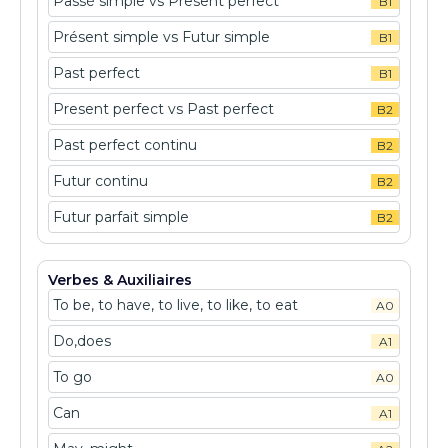
Passé simple vs Present perfect
B1
Présent simple vs Futur simple
B1
Past perfect
B1
Present perfect vs Past perfect
B2
Past perfect continu
B2
Futur continu
B2
Futur parfait simple
B2
Verbes & Auxiliaires
To be, to have, to live, to like, to eat
A0
Do,does
A1
To go
A0
Can
A1