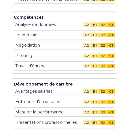
Compétences
Analyse de données
A2
B1
B2
C1
Leadership
A2
B1
B2
C1
Négociation
A2
B1
B2
C1
Pitching
A2
B1
B2
C1
Travail d'équipe
A2
B1
B2
C1
Développement de carrière
Avantages salariés
A2
B1
B2
C1
Entretien d'embauche
A2
B1
B2
C1
Mesurer la performance
A2
B1
B2
C1
Présentations professionnelles
A2
B1
B2
C1