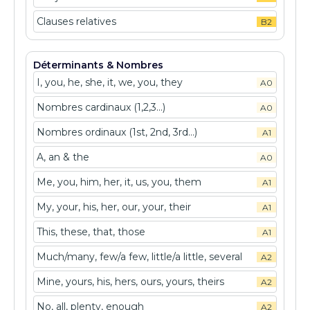
Clauses relatives
B2
Déterminants & Nombres
I, you, he, she, it, we, you, they
A0
Nombres cardinaux (1,2,3...)
A0
Nombres ordinaux (1st, 2nd, 3rd...)
A1
A, an & the
A0
Me, you, him, her, it, us, you, them
A1
My, your, his, her, our, your, their
A1
This, these, that, those
A1
Much/many, few/a few, little/a little, several
A2
Mine, yours, his, hers, ours, yours, theirs
A2
No, all, plenty, enough
A2