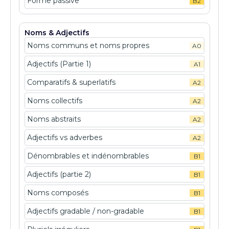
Forme passive
B2
Noms & Adjectifs
Noms communs et noms propres
A0
Adjectifs (Partie 1)
A1
Comparatifs & superlatifs
A2
Noms collectifs
A2
Noms abstraits
A2
Adjectifs vs adverbes
A2
Dénombrables et indénombrables
B1
Adjectifs (partie 2)
B1
Noms composés
B1
Adjectifs gradable / non-gradable
B1