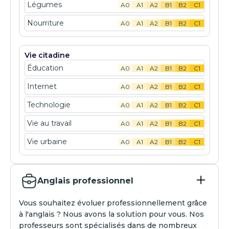
Légumes
A0
A1
A2
B1
B2
C1
Nourriture
A0
A1
A2
B1
B2
C1
Vie citadine
Éducation
A0
A1
A2
B1
B2
C1
Internet
A0
A1
A2
B1
B2
C1
Technologie
A0
A1
A2
B1
B2
C1
Vie au travail
A0
A1
A2
B1
B2
C1
Vie urbaine
A0
A1
A2
B1
B2
C1
Anglais professionnel
Vous souhaitez évoluer professionnellement grâce
à l'anglais ? Nous avons la solution pour vous. Nos
professeurs sont spécialisés dans de nombreux