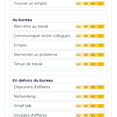
Trouver un emploi
A2
B1
B2
C1
Au bureau
Bien-être au travail
A2
B1
B2
C1
Communiquer entre collègues
A2
B1
B2
C1
Emploi
A2
B1
B2
C1
Remonter un problème
A2
B1
B2
C1
Tenue de travail
A2
B1
B2
C1
En dehors du bureau
Déjeuners d'affaires
A2
B1
B2
C1
Networking
A2
B1
B2
C1
Small talk
A2
B1
B2
C1
Voyages d'affaires
A2
B1
B2
C1