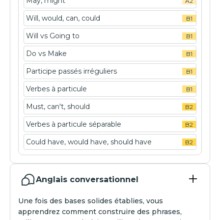
May, might
A2
Will, would, can, could
B1
Will vs Going to
B1
Do vs Make
B1
Participe passés irréguliers
B1
Verbes à particule
B1
Must, can't, should
B2
Verbes à particule séparable
B2
Could have, would have, should have
B2
Anglais conversationnel
Une fois des bases solides établies, vous
apprendrez comment construire des phrases,