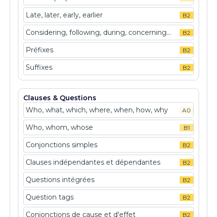
Late, later, early, earlier
B2
Considering, following, during, concerning...
B2
Préfixes
B2
Suffixes
B2
Clauses & Questions
Who, what, which, where, when, how, why
A0
Who, whom, whose
B1
Conjonctions simples
B2
Clauses indépendantes et dépendantes
B2
Questions intégrées
B2
Question tags
B2
Conjonctions de cause et d'effet
B2