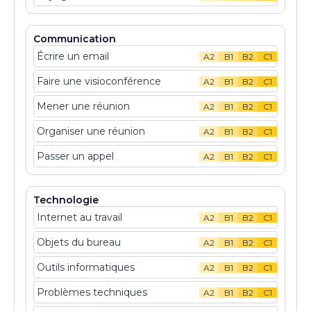
Communication
Écrire un email
A2
B1
B2
C1
Faire une visioconférence
A2
B1
B2
C1
Mener une réunion
A2
B1
B2
C1
Organiser une réunion
A2
B1
B2
C1
Passer un appel
A2
B1
B2
C1
Technologie
Internet au travail
A2
B1
B2
C1
Objets du bureau
A2
B1
B2
C1
Outils informatiques
A2
B1
B2
C1
Problèmes techniques
A2
B1
B2
C1