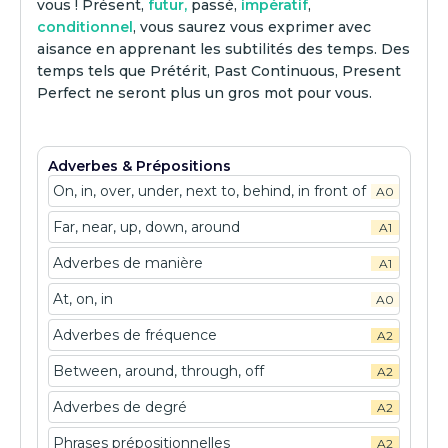
vous ! Présent,
futur,
passé,
impératif
,
conditionnel
, vous saurez vous exprimer avec
aisance en apprenant les subtilités des temps. Des
temps tels que Prétérit, Past Continuous, Present
Perfect ne seront plus un gros mot pour vous.
Adverbes & Prépositions
On, in, over, under, next to, behind, in front of
A0
Far, near, up, down, around
A1
Adverbes de manière
A1
At, on, in
A0
Adverbes de fréquence
A2
Between, around, through, off
A2
Adverbes de degré
A2
Phrases prépositionnelles
A2