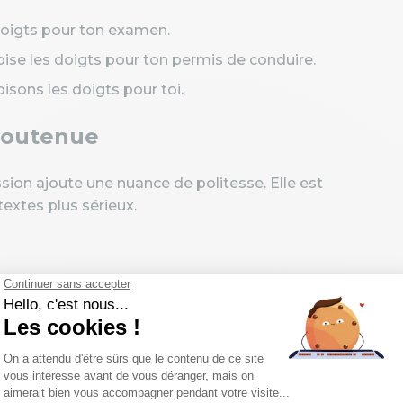
doigts pour ton examen.
oise les doigts pour ton permis de conduire.
sons les doigts pour toi.
 soutenue
ssion ajoute une nuance de politesse. Elle est
extes plus sérieux.
on voyage.
nce pour ta présentation.
our cette nouvelle année.