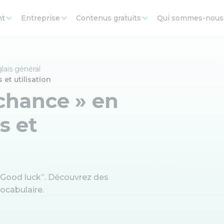
nt
Entreprise
Contenus gratuits
Qui sommes-nous
lais général
et utilisation
chance » en
s et
 “Good luck”. Découvrez des
ocabulaire.