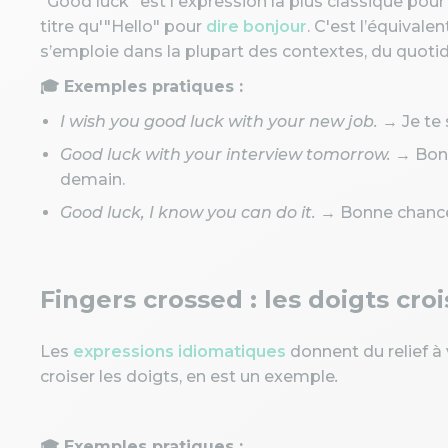
"Good luck" est l'expression la plus classique po
titre qu'"Hello" pour
dire bonjour
. C'est l’équivale
s’emploie dans la plupart des contextes, du quotidi
🎓 Exemples pratiques :
I wish you good luck with your new job.
→ Je te 
Good luck with your interview tomorrow.
→ Bonn
demain.
Good luck, I know you can do it.
→ Bonne chance, 
Fingers crossed : les doigts cr
Les
expressions idiomatiques
donnent du relief à 
croiser les doigts, en est un exemple
.
🎓 Exemples pratiques :