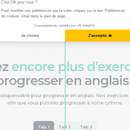
. À consommer sans modération !
ez
encore plus d’exer
progresser en anglais 
indispensable pour progresser en anglais. Nos exercices
afin que vous puissiez progresser à votre rythme.
Tab 1
Tab 2
Tab 3