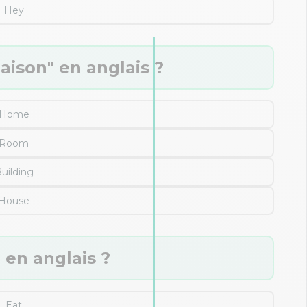
Hey
ison" en anglais ?
Home
Room
uilding
House
en anglais ?
Eat