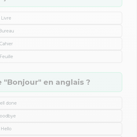
Livre
Bureau
Cahier
Feuille
e "Bonjour" en anglais ?
ell done
oodbye
Hello