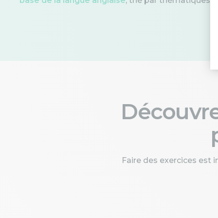
base de la langue anglaise
, trié par thématiques
Découvr
Faire des exercices est 