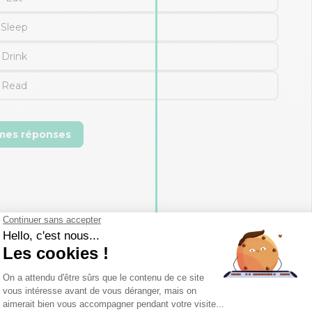
Sleep
Drink
Read
 mes réponses
 Continuez de l'apprendre régulièrement, et entraînez-
nouveaux mots que vous apprenez chaque jour.
nons rendez-vous sur notre page du
vocabulaire de