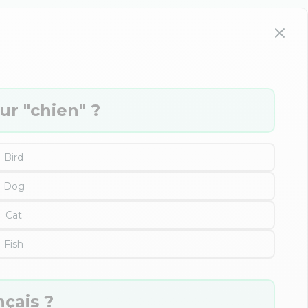
ur "chien" ?
Bird
Dog
Cat
Fish
nçais ?