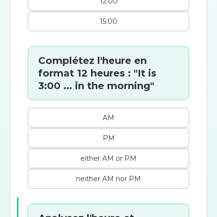
12:00
15:00
Complétez l'heure en
format 12 heures : "It is
3:00 ... in the morning"
AM
PM
either AM or PM
neither AM nor PM