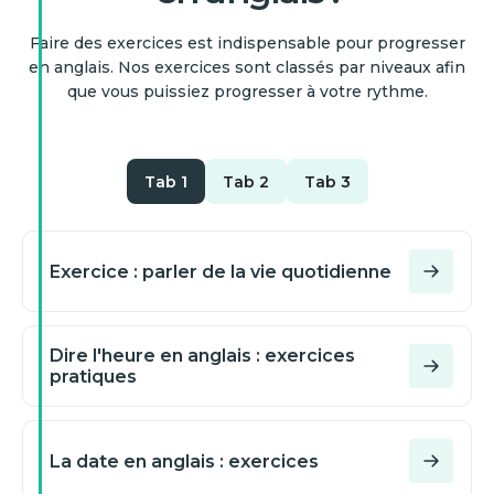
préposition : « ___ June
at
2025, we will move
at
Faire des exercices est indispensable pour progresser
offices. »
en anglais. Nos exercices sont classés par niveaux afin
on
on
que vous puissiez progresser à votre rythme.
in
by
at
by
in
Tab 1
Tab 2
Tab 3
by
in
Saisissez l’ordinal en
Choose the correct ordinal
Exercice : parler de la vie quotidienne
toutes lettres : « My exam
on
(in words): "My
is on the ___ of June. »
appointment is on the ___
(21/06)
of August." (1 August)
Dire l'heure en anglais : exercices
Saisissez l’ordinal en
pratiques
toutes lettres : « My
twenty-oneth
interview is on the ___ of
firstly
September. » (23/09)
twenty-first
La date en anglais : exercices
first