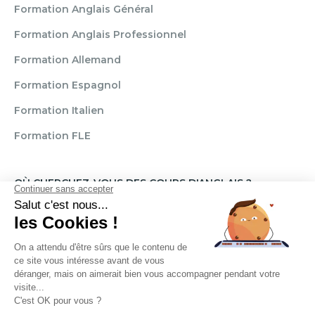
Formation Anglais Général
Formation Anglais Professionnel
Formation Allemand
Formation Espagnol
Formation Italien
Formation FLE
OÙ CHERCHEZ-VOUS DES COURS D'ANGLAIS ?
Paris
Marseille
Lille
Strasbourg
Bordeaux
Grenoble
Angers
Narbonne
Rouen
Aix-en-Provence
Montpellier
Lyon
Toulouse
Nice
Rennes
Nantes
Brignais
Reims
Clamart
Brest