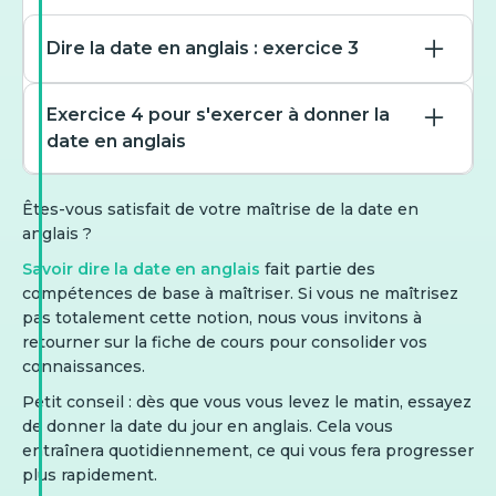
Dire la date en anglais : exercice 3
Choose the correct US
Exercice 4 pour s'exercer à donner la
format for the date
date en anglais
“03/07/2026”
Choisissez la formulation
(MM/DD/YYYY).
US (longue) correcte pour
Êtes-vous satisfait de votre maîtrise de la date en
la date « 09/01/2025 ».
anglais ?
Choisissez l’écriture US
03 of July 2026
Savoir dire la date en anglais
fait partie des
correcte pour «
compétences de base à maîtriser. Si vous ne maîtrisez
September 1 2025
March 7, 2026
04/22/2027 ».
pas totalement cette notion, nous vous invitons à
1 September 2025
retourner sur la fiche de cours pour consolider vos
7 March 2026
connaissances.
April 22 2027
September 1, 2025
March 7 2026
Petit conseil : dès que vous vous levez le matin, essayez
de donner la date du jour en anglais. Cela vous
22 April 2027
01 September, 2025
entraînera quotidiennement, ce qui vous fera progresser
plus rapidement.
April 22, 2027
Choose the correct UK