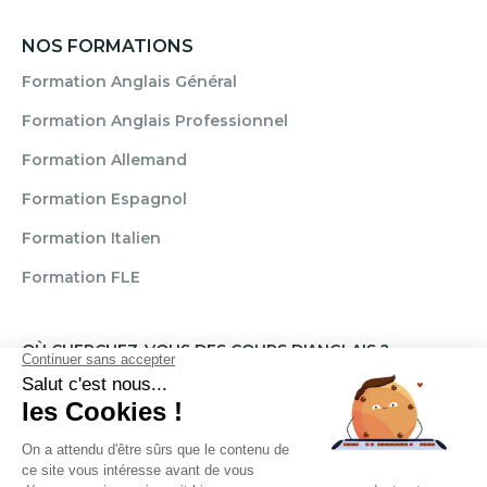
NOS FORMATIONS
Formation Anglais Général
Formation Anglais Professionnel
Formation Allemand
Formation Espagnol
Formation Italien
Formation FLE
OÙ CHERCHEZ-VOUS DES COURS D'ANGLAIS ?
Paris
Marseille
Lille
Strasbourg
Bordeaux
Grenoble
Angers
Narbonne
Rouen
Aix-en-Provence
Montpellier
Lyon
Toulouse
Nice
Rennes
Nantes
Brignais
Reims
Clamart