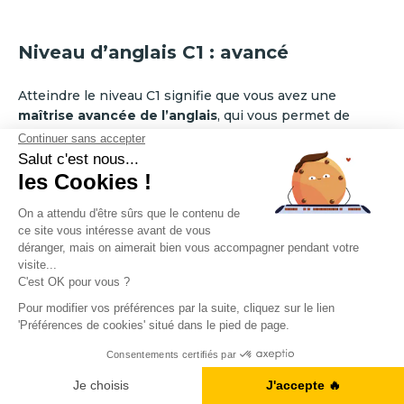
Niveau d’anglais C1 : avancé
Atteindre le niveau C1 signifie que vous avez une
maîtrise avancée de l’anglais
, qui vous permet de
communiquer avec aisance et spontanéité dans des
situations complexes, qu’elles soient professionnelles,
académiques ou sociales. Vous comprenez des textes
longs et exigeants, vous êtes capable d’argumenter
avec précision et vous adaptez votre discours en
fonction du contexte et de votre interlocuteur.
Vous êtes capable de :
Participer à des discussions complexes
et
A1, B2, C1... Vous en êtes où ?
exprimer des idées nuancées, même sur des sujets
abstraits ou techniques
Je fais le test
Comprendre des conférences, podcasts et films