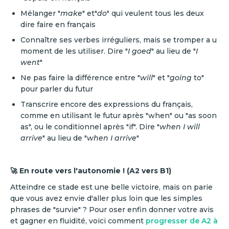
Mélanger "
make
" et"
do
" qui veulent tous les deux
dire faire en français
Connaître ses verbes irréguliers, mais se tromper a u
moment de les utiliser. Dire "
I goed
" au lieu de "
I
went
"
Ne pas faire la différence entre "
will
" et "
going
to"
pour parler du futur
Transcrire encore des expressions du français,
comme en utilisant le futur après "when" ou "as soon
as", ou le conditionnel après "if". Dire "
when I will
arrive
" au lieu de "
when I arrive
"
🚀 En route vers l'autonomie ! (A2 vers B1)
Atteindre ce stade est une belle victoire, mais on parie
que vous avez envie d'aller plus loin que les simples
phrases de "survie" ? Pour oser enfin donner votre avis
et gagner en fluidité, voici comment
progresser de A2 à