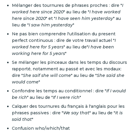
Mélanger des tournures de phrases proches : dire "
I
worked here since 2020
" au lieu de "
I have worked
here since 2020
" et "
I have seen him yesterday
" au
lieu de "
I saw him yesterday
"
Ne pas bien comprendre l'utilisation du present
perfect continuous : dire de votre travail actuel "
I
worked here for 5 years
" au lieu de"
I have been
working here for 5 years
"
Se mélanger les pinceaux dans les temps du discours
rapporté, notamment au passé et avec les modaux:
dire "
She saif she will come
" au lieu de "
She said she
would come
"
Confondre les temps au conditionnel : dire "
If I would
be rich
" au lieu de "
If I were rich
"
Calquer des tournures du français à l'anglais pour les
phrases passives : dire "
We say that
" au lieu de "
It is
said that
"
Confusion who/which/that