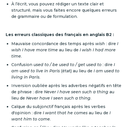
À l’écrit, vous pouvez rédiger un texte clair et
structuré, mais vous faites encore quelques erreurs
de grammaire ou de formulation.
Les erreurs classiques des français en anglais B2 :
Mauvaise concordance des temps après
wish
: dire
I
wish I have more time
au lieu de
I wish I had more
time
.
Confusion
used to / be used to / get used to
: dire
I
am used to live in Paris
(état) au lieu de
I am used to
living in Paris
.
Inversion oubliée après les adverbes négatifs en tête
de phrase : dire
Never I have seen such a thing
au
lieu de
Never have I seen such a thing
.
Calque du subjonctif français après les verbes
d'opinion : dire
I want that he comes
au lieu de
I
want him to come
.