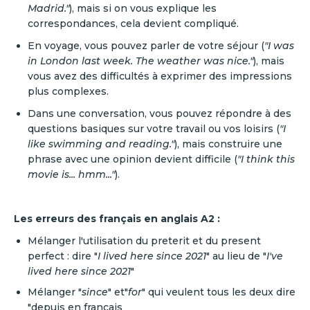
Madrid."
), mais si on vous explique les
correspondances, cela devient compliqué.
En voyage, vous pouvez parler de votre séjour (
"I was
in London last week. The weather was nice."
), mais
vous avez des difficultés à exprimer des impressions
plus complexes.
Dans une conversation, vous pouvez répondre à des
questions basiques sur votre travail ou vos loisirs (
"I
like swimming and reading."
), mais construire une
phrase avec une opinion devient difficile (
"I think this
movie is... hmm..."
).
Les erreurs des français en anglais A2 :
Mélanger l'utilisation du preterit et du present
perfect : dire "
I lived here since 2021
" au lieu de "
I've
lived here since 2021
"
Mélanger "
since
" et"
for
" qui veulent tous les deux dire
"depuis en français