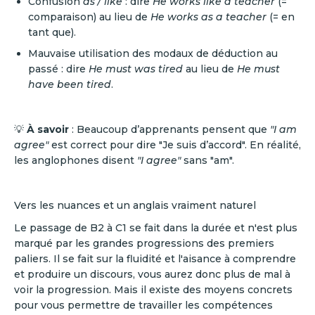
Confusion
as / like
: dire
He works like a teacher
(=
comparaison) au lieu de
He works as a teacher
(= en
tant que).
Mauvaise utilisation des modaux de déduction au
passé : dire
He must was tired
au lieu de
He must
have been tired
.
💡
À savoir
: Beaucoup d’apprenants pensent que
"I am
agree"
est correct pour dire "Je suis d’accord". En réalité,
les anglophones disent
"I agree"
sans "am".
Vers les nuances et un anglais vraiment naturel
Le passage de B2 à C1 se fait dans la durée et n'est plus
marqué par les grandes progressions des premiers
paliers. Il se fait sur la fluidité et l'aisance à comprendre
et produire un discours, vous aurez donc plus de mal à
voir la progression. Mais il existe des moyens concrets
pour vous permettre de travailler les compétences