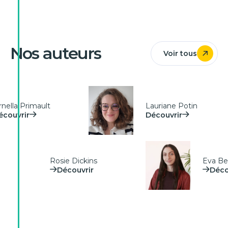
Nos auteurs
Voir tous
ella Primault
Lauriane Potin
ouvrir
Découvrir
Rosie Dickins
Eva 
Découvrir
Dé