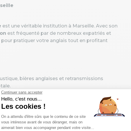
seille
e
est une véritable institution à Marseille. Avec son
ion
est fréquenté par de nombreux expatriés et
t pour pratiquer votre anglais tout en profitant
ustique, bières anglaises et retransmissions
tale.
ntation internationale et son atmosphère
t de travailleurs du secteur du tourisme ou de la
r journée. Travailler en anglais à Marseille est
et étudiants cherchant à pratiquer la langue au
ou d’autres métiers tournés vers l’international.