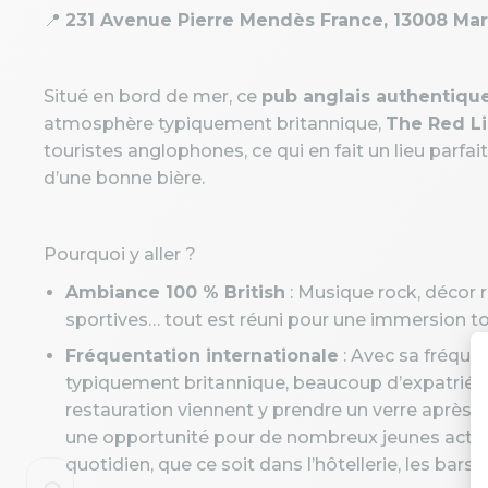
📍
231 Avenue Pierre Mendès France, 13008 Mar
Situé en bord de mer, ce
pub anglais authentiqu
atmosphère typiquement britannique,
The Red L
touristes anglophones, ce qui en fait un lieu parfai
d’une bonne bière.
Pourquoi y aller ?
Ambiance 100 % British
: Musique rock, décor r
sportives… tout est réuni pour une immersion to
Fréquentation internationale
: Avec sa fréque
typiquement britannique, beaucoup d’expatriés e
restauration viennent y prendre un verre après leu
une opportunité pour de nombreux jeunes actifs 
quotidien, que ce soit dans l’hôtellerie, les bars 