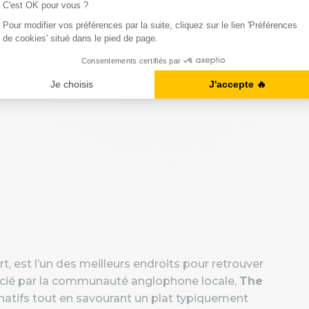
ments sportifs sont d’excellentes occasions de
otre anglais de manière ludique.
ns un cadre décontracté, tout en profitant d’une
ort, est l’un des meilleurs endroits pour retrouver
écié par la communauté anglophone locale,
The
natifs tout en savourant un plat typiquement