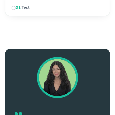
01
Test