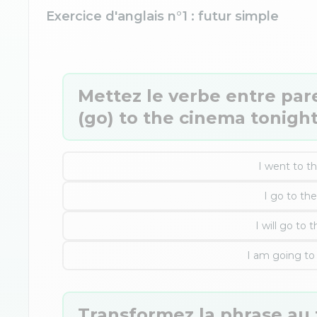
Exercice d'anglais n°1 : futur simple
Mettez le verbe entre pare
(go) to the cinema tonight
I went to t
I go to th
I will go to 
I am going to
Transformez la phrase au f