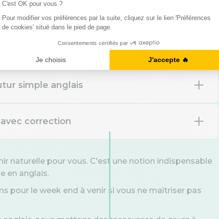
anglais
utur simple anglais
 freezing in here — I ___ the
4 avec correction
ouds. It ___ soon."
ing to close
nir naturelle pour vous. C'est une notion indispensable
e en anglais.
ill close
tion : "We ___ the quarterly
s raining
."
s pour le week end à venir si vous ne maîtriser pas
 closing
oing to rain
close
will rain