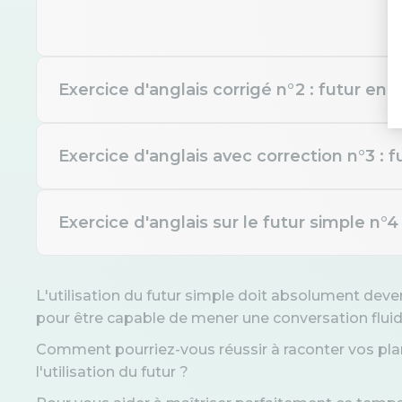
Exercice d'anglais corrigé n°2 : futur en 
Exercice d'anglais avec correction n°3 : f
Complétez la phrase : "It’s
window."
Exercice d'anglais sur le futur simple n°
Complétez : "Look at the cl
am go
L'utilisation du futur simple doit absolument deve
pour être capable de mener une conversation fluid
w
Choisissez la meilleure op
i
results at 9 a.m. tomorrow
Comment pourriez-vous réussir à raconter vos plan
am
is g
l'utilisation du futur ?