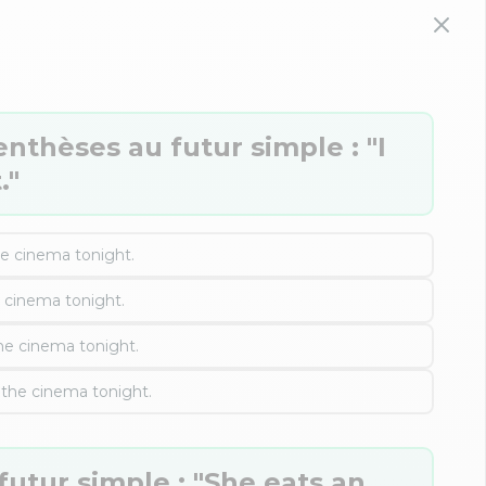
nthèses au futur simple : "I
."
he cinema tonight.
e cinema tonight.
the cinema tonight.
 the cinema tonight.
utur simple : "She eats an