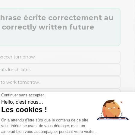
phrase écrite correctement au
 correctly written future
s soccer tomorrow.
eats lunch later.
e to work tomorrow.
ds a book tonight.
 mes réponses