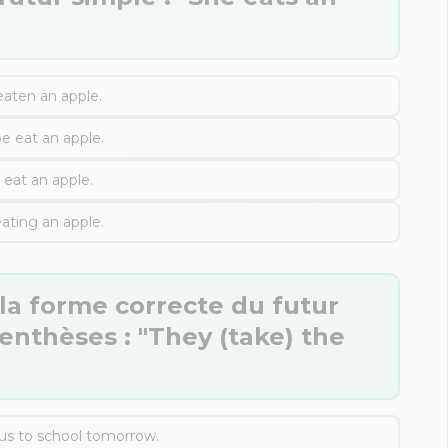
eaten an apple.
be eat an apple.
l eat an apple.
eating an apple.
la forme correcte du futur
enthèses : "They (take) the
us to school tomorrow.