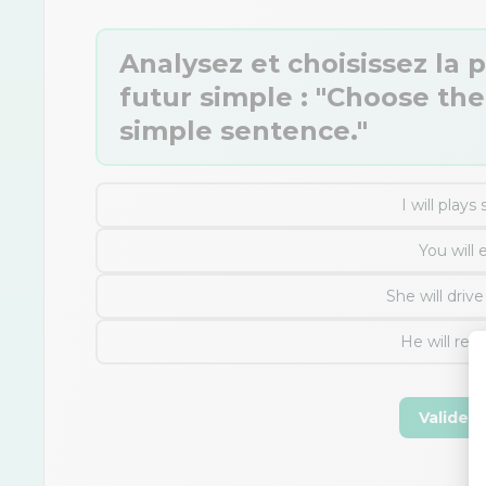
Analysez et choisissez la 
futur simple : "Choose the
simple sentence."
I will play
You will 
She will driv
He will rea
Valider