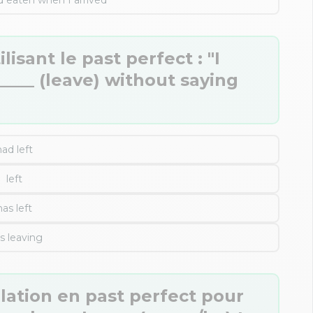
d eaten when I arrived
isant le past perfect : "I
_____ (leave) without saying
had left
left
has left
s leaving
lation en past perfect pour