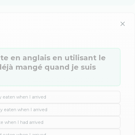
te en anglais en utilisant le
t déjà mangé quand je suis
y eaten when I arrived
y eaten when I arrived
te when I had arrived