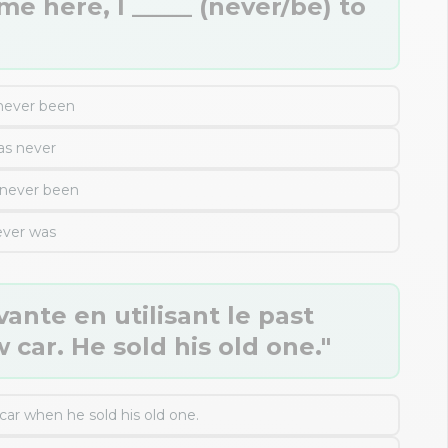
me here, I _____ (never/be) to
never been
as never
 never been
ever was
ante en utilisant le past
 car. He sold his old one."
ar when he sold his old one.