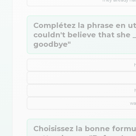
They already ha
Complétez la phrase en util
couldn't believe that she 
goodbye"
wa
Choisissez la bonne formu