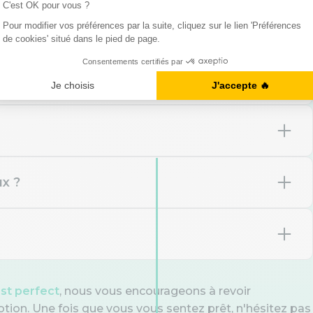
 mes réponses
ux ?
he train ___, we ___ for an
r le past perfect ? — «
re, le train était déjà parti. »
d / were waiting
ast perfect
, nous vous encourageons à revoir
otion. Une fois que vous vous sentez prêt, n'hésitez pas
had been waiting
e temps correct : « By the