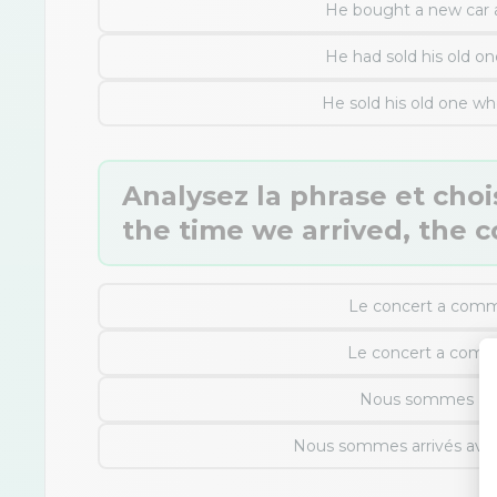
He bought a new car af
He had sold his old on
He sold his old one w
Analysez la phrase et choi
the time we arrived, the c
Le concert a comm
Le concert a comm
Nous sommes arri
Nous sommes arrivés ava