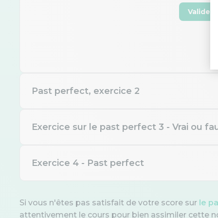
Valider
Past perfect, exercice 2
Exercice sur le past perfect 3 - Vrai ou fa
Complétez : « By the time t
hour. »
Exercice 4 - Past perfect
En anglais, faut-il employe
Quand je suis arrivé à la ga
had arrive
Si vous n'êtes pas satisfait de votre score sur
le p
attentivement le cours pour bien assimiler cette n
arrived / 
Complétez la phrase avec l