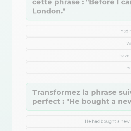
cette phrase : "Before I ca
London."
had 
w
have
n
Transformez la phrase suiv
perfect : "He bought a new
He had bought a new c