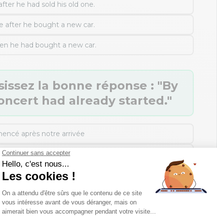
ter he had sold his old one.
e after he bought a new car.
hen he had bought a new car.
sissez la bonne réponse : "By
oncert had already started."
encé après notre arrivée
encé avant notre arrivée
vés pendant le concert
nt que le concert ne commence