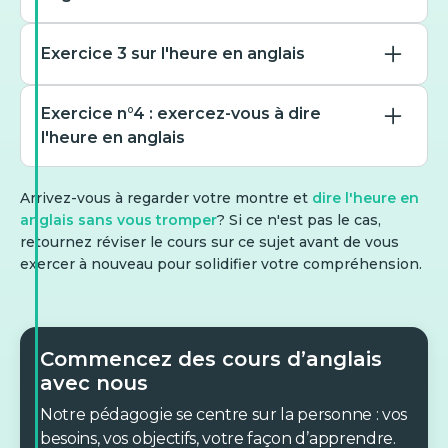
Exercice 3 sur l'heure en anglais
Donnez l’heure : 07:45
Exercice n°4 : exercez-vous à dire
l'heure en anglais
Convertissez en format 24
half past seven
h : « ten past four in the
Arrivez-vous à regarder votre montre et
dire l'heure en
quarter to eight
afternoon »
anglais sans vous tromper
? Si ce n'est pas le cas,
Donnez la formulation
retournez réviser le cours sur ce sujet avant de vous
quarter past eight
correcte en toutes lettres
exercer à nouveau pour solidifier votre compréhension.
14:10
quarter to seven
(03:20)
16:10
Commencez des cours d’anglais
twenty to three
04:10
Convertissez en format 24
avec nous
h : « half past nine in the
three twenty o’clock
18:10
Notre pédagogie se centre sur la personne : vos
evening »
besoins, vos objectifs, votre façon d’apprendre.
twenty past three