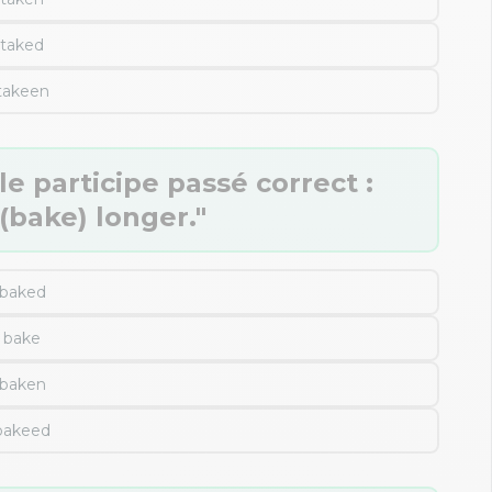
taked
takeen
e participe passé correct :
(bake) longer."
baked
bake
baken
bakeed