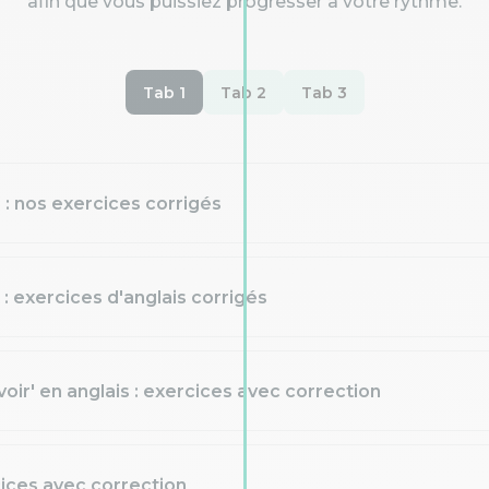
afin que vous puissiez progresser à votre rythme.
Tab 1
Tab 2
Tab 3
" : nos exercices corrigés
: exercices d'anglais corrigés
voir' en anglais : exercices avec correction
cices avec correction