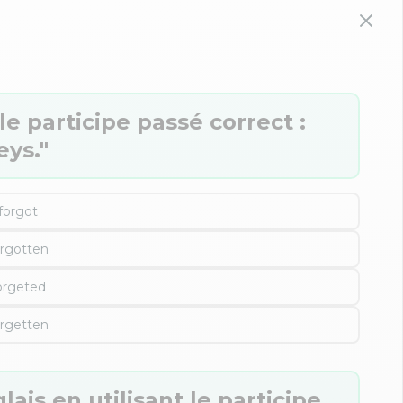
e participe passé correct :
eys."
forgot
orgotten
orgeted
orgetten
ais en utilisant le participe