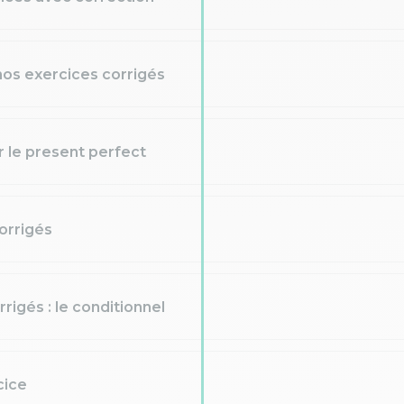
nos exercices corrigés
r le present perfect
orrigés
rigés : le conditionnel
cice