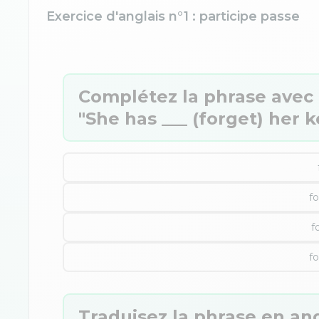
Exercice d'anglais n°1 : participe passe
Complétez la phrase avec l
"She has ___ (forget) her k
f
f
f
Traduisez la phrase en angl