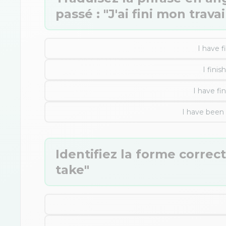
passé : "J'ai fini mon travail
I have f
I fini
I have fi
I have been 
Identifiez la forme correct
take"