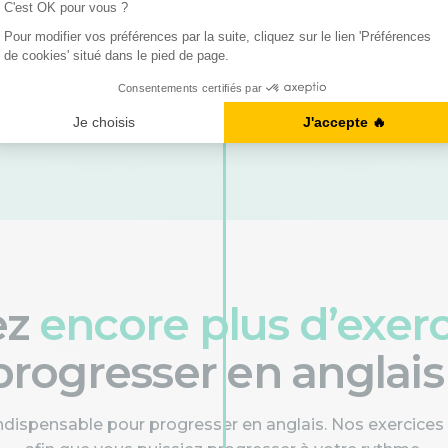
score sur
le participe passé anglais
, nous vous
 bien maîtriser cette notion essentielle. Une bonne
sitez pas à retourner vous exercer !
ez
encore plus d’exer
progresser en anglais 
indispensable pour progresser en anglais. Nos exercices