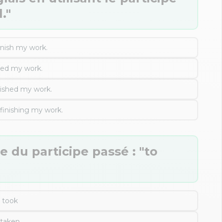
."
inish my work.
shed my work.
nished my work.
finishing my work.
e du participe passé : "to
took
taken