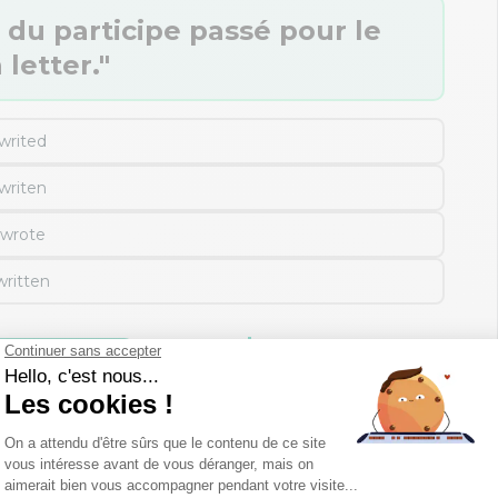
 du participe passé pour le
 letter."
writed
writen
wrote
written
 mes réponses