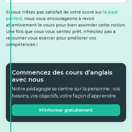
En anglais, faut-il
Si vous n'êtes pas satisfait de votre score sur
le past
employer le past perfect ?
had arrived / were waiting
perfect
, nous vous encourageons à revoir
— « Quand je suis arrivé à
Complétez la phrase avec
attentivement le cours pour bien assimiler cette notion.
la gare, le train était déjà
arrived / had been waiting
le temps correct : « By the
Une fois que vous vous sentez prêt, n'hésitez pas à
parti. »
retourner vous exercer pour améliorer vos
time we reached the
arrived / had waited
compétences !
cinema, the film ___. »
had arrived / had been waiting
Vrai
had already started
Faux
Commencez des cours d’anglais
Complétez : « She ___ the
avec nous
was already starting
report before the manager
Notre pédagogie se centre sur la personne : vos
has already started
___ the meeting. »
besoins, vos objectifs, votre façon d’apprendre.
already started
En anglais, faut-il
M’informer gratuitement
had finished / started
employer le past perfect ?
— « Après qu’elle a quitté
finished / had started
Choisissez la combinaison
le bureau, il a appelé. »