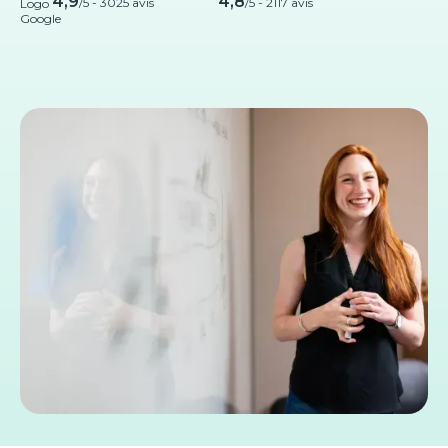
4,9
4,8
/5 -
3025 avis
/5 - 2117 avis