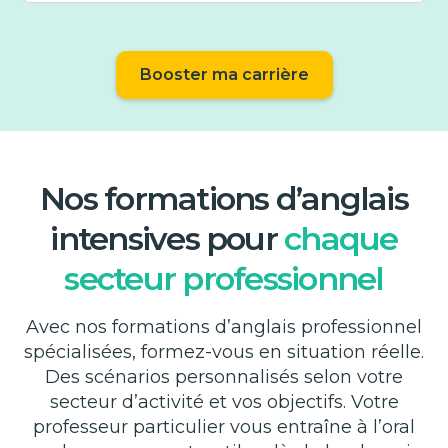
pour que nous élaborions ensemble le programme
La formation Anglais se base sur la méthode 4C qui
de formation le plus adapté.
combine des cours particuliers, des cours en e-
learning sur une plateforme pédagogique, des
Booster ma carrière
cours collaboratifs, et des conférences.
La complémentarité de ces quatre supports
permet un apprentissage efficace de la langue
anglaise.
Nos formations d’anglais
intensives pour
chaque
secteur professionnel
Avec nos formations d’anglais professionnel
spécialisées, formez-vous en situation réelle.
Des scénarios personnalisés selon votre
secteur d’activité et vos objectifs. Votre
professeur particulier vous entraîne à l’oral