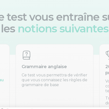
e test vous entraîne s
les
notions suivantes
Grammaire anglaise
2
p
Ce test vous permettra de vérifier
au
que vous connaissez les règles de
V
grammaire de base
c
t
T
d