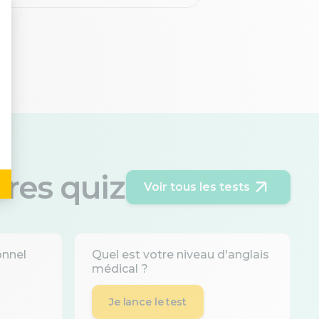
tres quiz
Voir tous les tests
onnel
Quel est votre niveau d'anglais
médical ?
Je lance le test