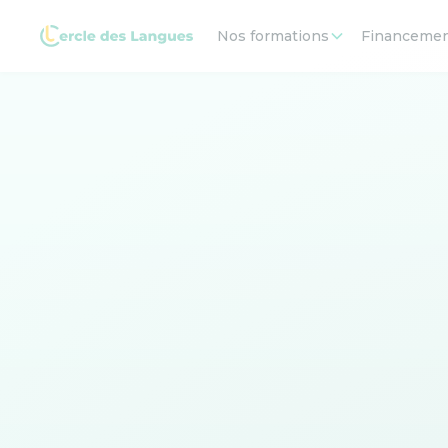
Nos formations
Financeme
Vous 
Faites notre test de niveau A2, et validez vos co
Score à