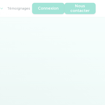
Nous
Connexion
Témoignages
contacter
grès !
ces linguistique définie par
l'échelle de niveau du
0 tests)