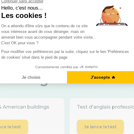
Demandez votre bilan gratuit
 niveau
grâce à nos au
 & American buildings
Test d'anglais professi
nce le test
Je lance le test