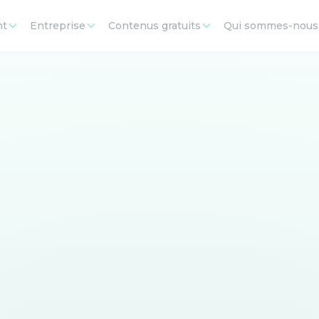
nt
Entreprise
Contenus gratuits
Qui sommes-nous
Testez votre niveau
avez déjà acquis les bases de l’anglais ? Mesurez vos pro
mpétences linguistiques. Notre test se base sur les exigen
CECRL
.
 battre : 17/20 (note moyenne obtenu sur plus de 260