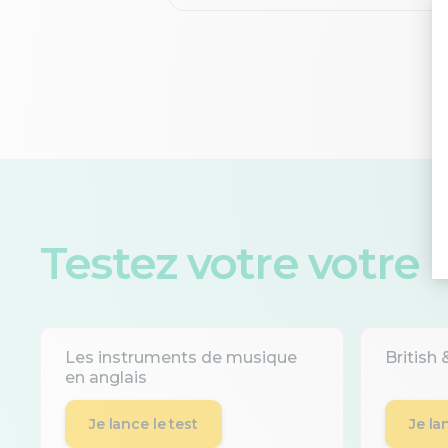
Testez votre votre
Les instruments de musique
British
en anglais
Je lance le test
Je la