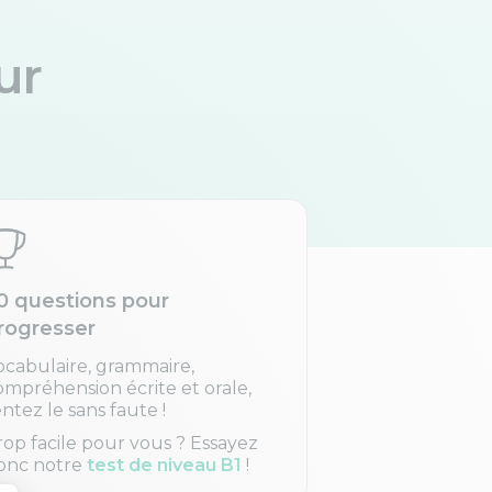
ur
0 questions pour
rogresser
ocabulaire, grammaire,
ompréhension écrite et orale,
entez le sans faute !
rop facile pour vous ? Essayez
onc notre
test de niveau B1
!