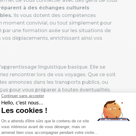
s permet de vous connecter avec des gens de tous
réparent à des échanges culturels
bles.
Ils vous dotent des compétences
un moment convivial, ou tout simplement pour
é par une formation axée sur les situations de
 vos déplacements, enrichissant ainsi vos
'apprentissage linguistique basique. Elle se
riez rencontrer lors de vos voyages. Que ce soit
es annonces dans les transports publics, ou
çus pour vous préparer à toutes éventualités.
ques,
ces cours vous familiarisent avec divers
gestes, et les expressions idiomatiques propres à
ement de communiquer mais aussi de comprendre
ssant ainsi votre expérience globale.