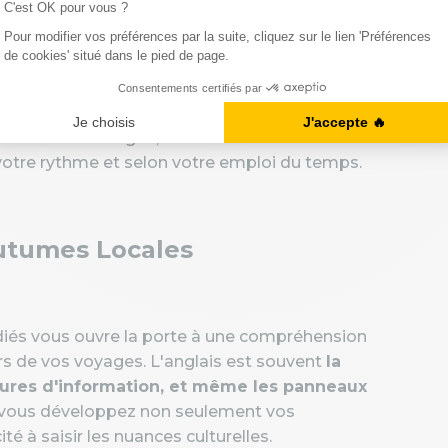
 adaptés à différents niveaux de compétence. Que
s, ou un apprenant avancé souhaitant affiner vos
dules adaptés à vos besoins. Avec
des méthodes
 des cours en ligne, des sessions interactives et
votre rythme et selon votre emploi du temps.
utumes Locales
dédiés vous ouvre la porte à une compréhension
rs de vos voyages. L'anglais est souvent
la
chures d'information, et même les panneaux
s, vous développez non seulement vos
 à saisir les nuances culturelles.