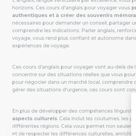
L'anglais, langue véhiculaire par excellence, vou
horizons. Ces cours d'anglais pour voyager vous
p
authentiques et à créer des souvenirs mémora
nécessaires pour demander un conseil, partager 
comprendre les indications. Parler anglais, renforc
voyage, vous rend plus confiant et autonome dans
expériences de voyage.
Ces cours d’anglais pour voyager vont au-delà de l
concentre sur des situations réelles que vous pour
pour négocier dans un marché local, comprendre d
gérer des situations d'urgence, ces cours sont con
En plus de développer des compétences linguisti
aspects culturels
. Cela inclut les coutumes, les 
différentes régions. Cela vous permet non seul
et de respecter les différences culturelles, enrichi