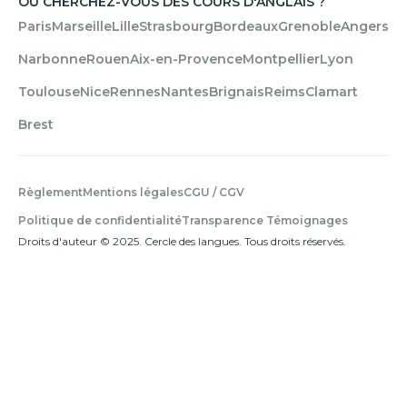
OÙ CHERCHEZ-VOUS DES COURS D'ANGLAIS ?
Paris
Marseille
Lille
Strasbourg
Bordeaux
Grenoble
Angers
Narbonne
Rouen
Aix-en-Provence
Montpellier
Lyon
Toulouse
Nice
Rennes
Nantes
Brignais
Reims
Clamart
Brest
Règlement
Mentions légales
CGU / CGV
Politique de confidentialité
Transparence Témoignages
Droits d'auteur © 2025. Cercle des langues. Tous droits réservés.