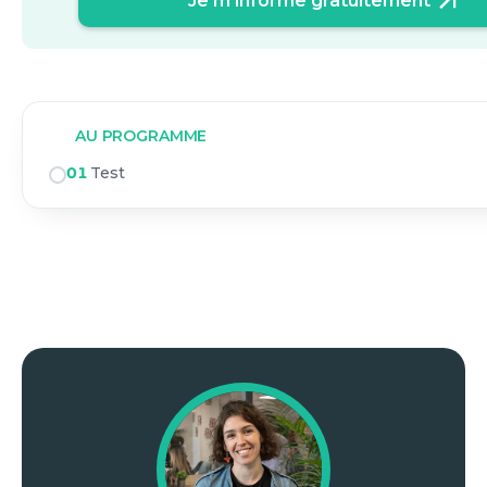
Je m'informe gratuitement
AU PROGRAMME
01
Test