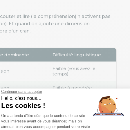
uter et lire (la compréhension) n'activent pas
tion). Et quand on ajoute une dimension
ore d'un cran.
e dominante
Difficulté linguistique
Faible (vous avez le
sion
temps)
sion
Faible à modérée
 réactivité
Élevée
+ gestion cognitive
Très élevée