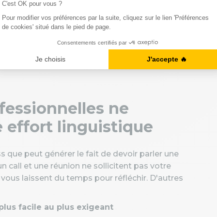
+ gestion
Très élevée
s ne progressez pas plus vite en "connaissant
nt les bonnes compétences
.
ofessionnelles ne
ffort linguistique
s que peut générer le fait de devoir parler une
 call et une réunion ne sollicitent pas votre
vous laissent du temps pour réfléchir. D'autres
plus facile au plus exigeant