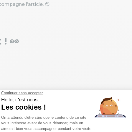
ompagne l’article. 😉
 ! 👀
on publie énormément de contenu gratuit pour
'œil ! 🎉