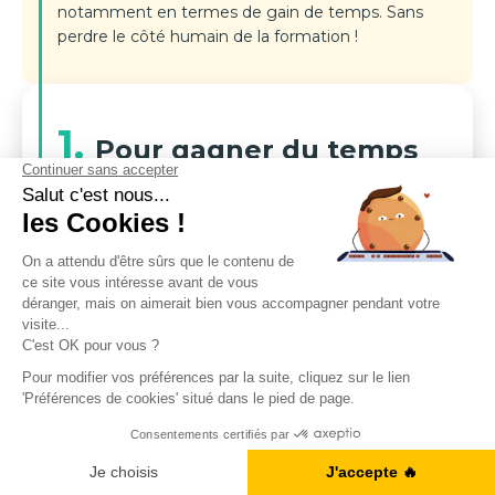
notamment en termes de gain de temps. Sans
perdre le côté humain de la formation !
1.
Pour gagner du temps
et de l'argent
Si vous n'avez pas beaucoup de temps à
consacrer à l'apprentissage en anglais, alors la
formation en ligne est un excellent choix pour
apprendre rapidement et en autonomie. En
effet, si vous travaillez et souhaitez évoluer de
position dans votre entreprise, mais que vous
n'avez pas beaucoup de temps devant vous,
vous pouvez suivre vos cours pendant votre
pause déjeuner, après votre travail... Ce qui ne
serait pas possible si vous deviez vous
déplacer au sein de votre organisme de
formation. Et pour les étudiants, cela facilite la