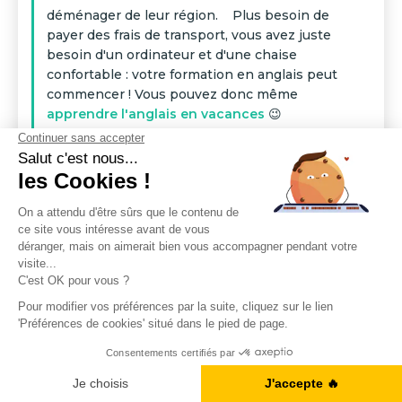
déménager de leur région. Plus besoin de
payer des frais de transport, vous avez juste
besoin d'un ordinateur et d'une chaise
confortable : votre formation en anglais peut
commencer ! Vous pouvez donc même
apprendre l'anglais en vacances
😉
2.
Des formations plus
flexibles
Les formations d'anglais en ligne permettent
souvent de choisir son créneau de cours, en
réservant ou annulant son cours directement
en ligne via son agenda personnel. Les cours
peuvent également être suivis pendant les
créneaux de fermeture de l'école, dans la
mesure où les professeurs et les élèves sont
autonomes dans leur emploi du temps. ‍ Au
Cercle des Langues, vous pouvez annuler
jusqu'à 48H en avance si un impératif ne vous
permet pas de suivre votre cours.