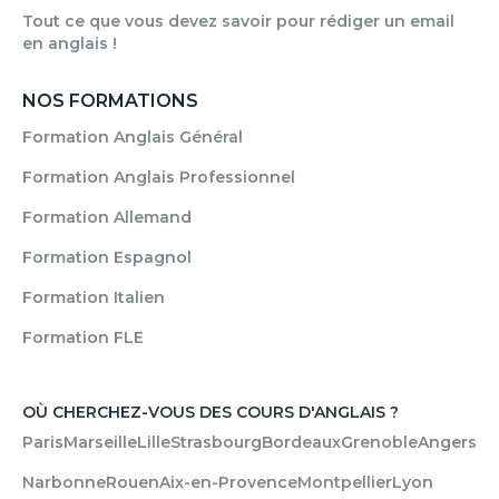
Tout ce que vous devez savoir pour rédiger un email
en anglais !
NOS FORMATIONS
Formation Anglais Général
Formation Anglais Professionnel
Formation Allemand
Formation Espagnol
Formation Italien
Formation FLE
OÙ CHERCHEZ-VOUS DES COURS D'ANGLAIS ?
Paris
Marseille
Lille
Strasbourg
Bordeaux
Grenoble
Angers
Narbonne
Rouen
Aix-en-Provence
Montpellier
Lyon