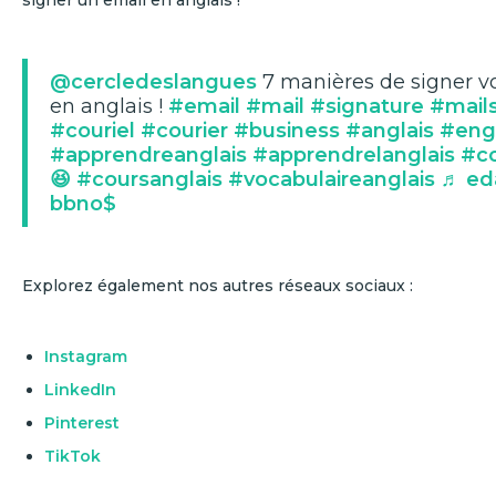
signer un email en anglais !
@cercledeslangues
7 manières de signer v
en anglais !
#email
#mail
#signature
#mail
#couriel
#courier
#business
#anglais
#eng
#apprendreanglais
#apprendrelanglais
#co
😆
#coursanglais
#vocabulaireanglais
♬ ed
bbno$
Explorez également nos autres réseaux sociaux :
Instagram
LinkedIn
Pinterest
TikTok