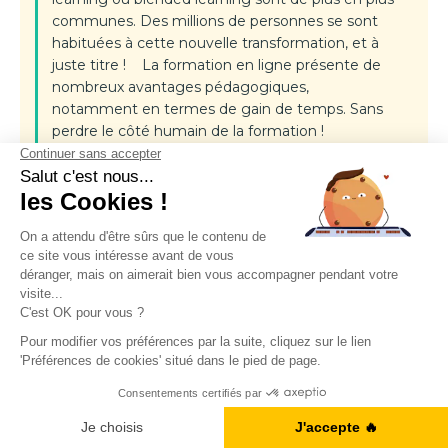
communes. Des millions de personnes se sont
habituées à cette nouvelle transformation, et à
juste titre ! La formation en ligne présente de
nombreux avantages pédagogiques,
notamment en termes de gain de temps. Sans
perdre le côté humain de la formation !
1.
Pour gagner du temps
et de l'argent
Si vous n'avez pas beaucoup de temps à
consacrer à l'apprentissage en anglais, alors la
formation en ligne est un excellent choix pour
apprendre rapidement et en autonomie. En
effet, si vous travaillez et souhaitez évoluer de
position dans votre entreprise, mais que vous
n'avez pas beaucoup de temps devant vous,
vous pouvez suivre vos cours pendant votre