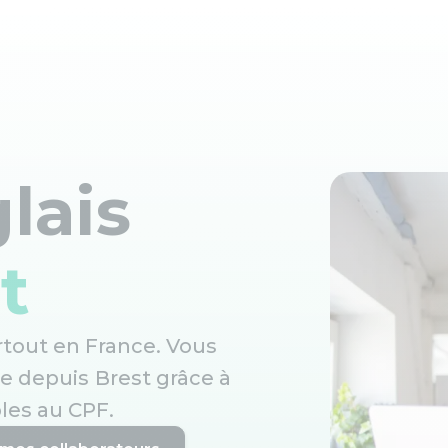
lais
t
artout en France. Vous
ne depuis
Brest
grâce à
les au CPF.