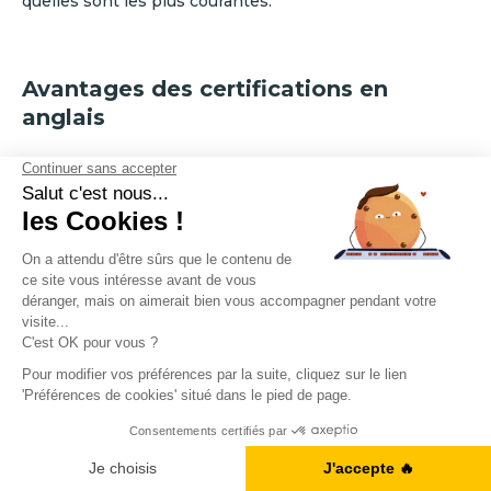
quelles sont les plus courantes.
Avantages des certifications en
anglais
Avoir une certification aide à avoir une reconnaissance
internationale :
Crédibilité :
Les certifications comme le TOEIC et le
Linguaskill sont reconnues mondialement. Elles
fournissent une preuve objective de vos
compétences en anglais, augmentant ainsi votre
crédibilité auprès des employeurs et des institutions
académiques.
Normalisation :
Ces tests utilisent des normes
internationales pour évaluer vos compétences, ce
qui permet une comparaison directe avec d'autres
candidats à travers le monde.