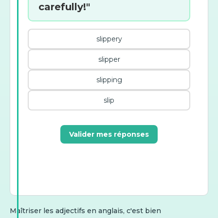
carefully!"
slippery
slipper
slipping
slip
Valider mes réponses
Maîtriser les adjectifs en anglais, c'est bien