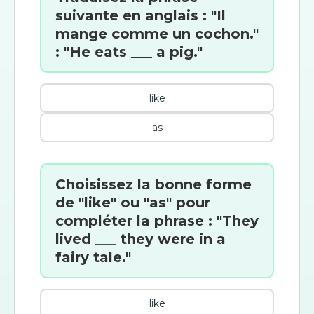
suivante en anglais : "Il
mange comme un cochon."
: "He eats ___ a pig."
like
as
Choisissez la bonne forme
de "like" ou "as" pour
compléter la phrase : "They
lived ___ they were in a
fairy tale."
like