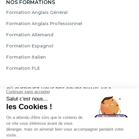
NOS FORMATIONS
Formation Anglais Général
Formation Anglais Professionnel
Formation Allemand
Formation Espagnol
Formation Italien
Formation FLE
OÙ CHERCHEZ-VOUS DES COURS D'ANGLAIS ?
Paris
Marseille
Lille
Strasbourg
Bordeaux
Grenoble
Angers
Narbonne
Rouen
Aix-en-Provence
Montpellier
Lyon
Toulouse
Nice
Rennes
Nantes
Brignais
Reims
Clamart
Brest