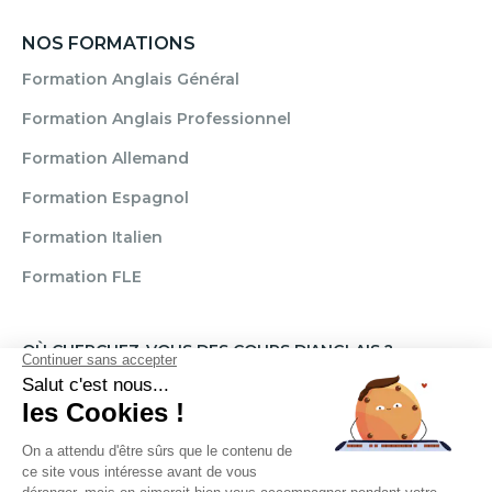
NOS FORMATIONS
Formation Anglais Général
Formation Anglais Professionnel
Formation Allemand
Formation Espagnol
Formation Italien
Formation FLE
OÙ CHERCHEZ-VOUS DES COURS D'ANGLAIS ?
Paris
Marseille
Lille
Strasbourg
Bordeaux
Grenoble
Angers
Narbonne
Rouen
Aix-en-Provence
Montpellier
Lyon
Toulouse
Nice
Rennes
Nantes
Brignais
Reims
Clamart