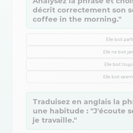
Analysez la phrase et choi
décrit correctement son s
coffee in the morning."
Elle boit par
Elle ne boit ja
Elle boit touj
Elle boit rare
Traduisez en anglais la p
une habitude : "J'écoute 
je travaille."