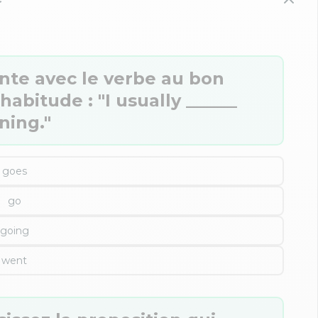
nte avec le verbe au bon
bitude : "I usually ______
ning."
goes
go
going
went