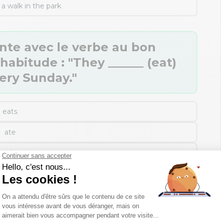
 a walk in the park
nte avec le verbe au bon
abitude : "They ______ (eat)
ery Sunday."
eats
ate
eating
eat
 mes réponses