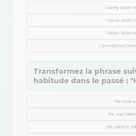
I rarely listen
I never listen
I often listen
I sometimes list
Transformez la phrase su
habitude dans le passé : "
He took a 
He was taking
He used to tak