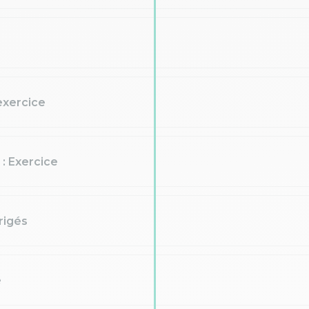
exercice
 : Exercice
rrigés
e