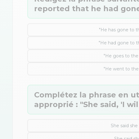
reported that he had gone
"He has gone to t
"He had gone to t
"He goes to the
"He went to the
Complétez la phrase en uti
approprié : "She said, 'I wil
She said she 
She said she