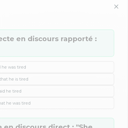
ecte en discours rapporté :
 he was tired
that he is tired
id he tired
hat he was tired
 en discours direct : "She