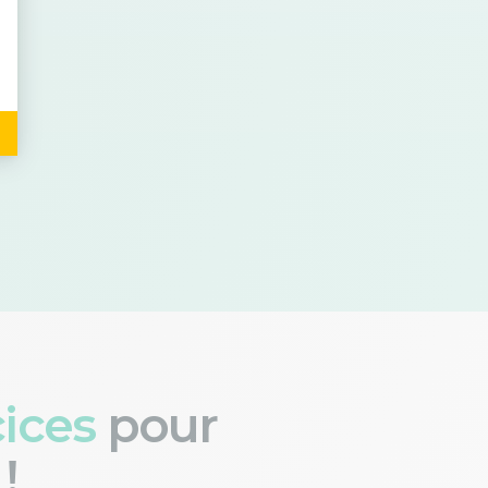
cices
pour
!