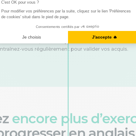
pas toujours évidente à maîtriser. En effet elle implique
 changement de temps approprié à mettre en place.
ec cette notion, n'hésitez pas à retourner voir notre
entraînez-vous régulièrement pour valider vos acquis.
ez
encore plus d’exer
progresser en anglais 