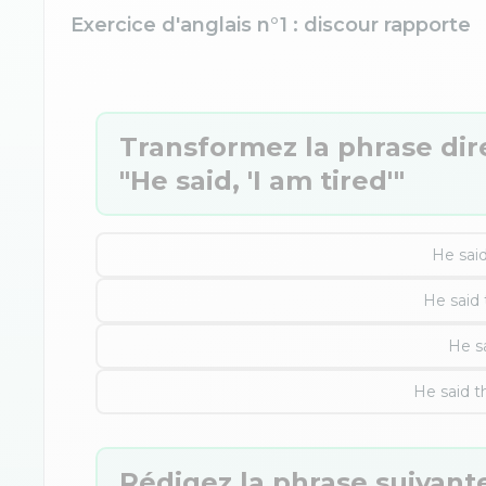
Exercice d'anglais n°1 : discour rapporte
Transformez la phrase dir
"He said, 'I am tired'"
He said
He said 
He sa
He said t
Rédigez la phrase suivante