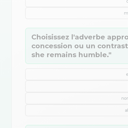
m
Choisissez l'adverbe appr
concession ou un contraste.
she remains humble."
no
a