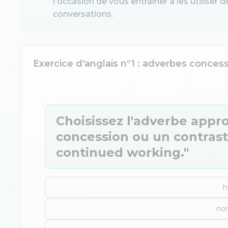
l'occasion de vous entraîner à les utiliser 
conversations.
Exercice d'anglais n°1 : adverbes conces
Choisissez l'adverbe appr
concession ou un contraste.
continued working."
h
no