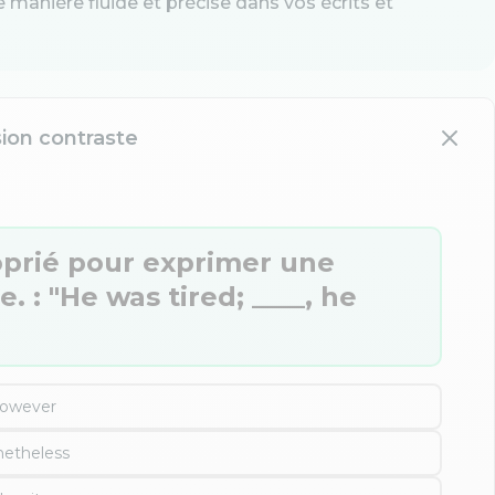
de manière fluide et précise dans vos écrits et
sion contraste
oprié pour exprimer une
 : "He was tired; ____, he
owever
netheless