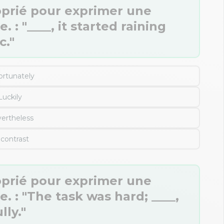
oprié pour exprimer une
 : "____, it started raining
c."
ortunately
Luckily
ertheless
 contrast
oprié pour exprimer une
. : "The task was hard; ____,
ly."