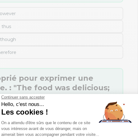
owever
thus
lthough
herefore
oprié pour exprimer une
. : "The food was delicious;
."
yet
owever