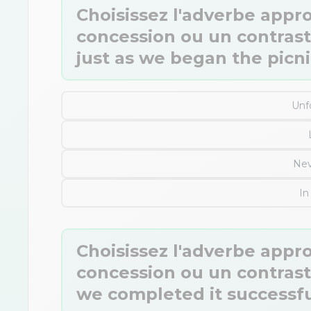
Choisissez l'adverbe appr
concession ou un contraste.
just as we began the picni
Unf
Nev
In
Choisissez l'adverbe appr
concession ou un contraste
we completed it successful