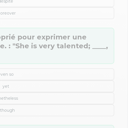
despite
oreover
oprié pour exprimer une
 : "She is very talented; ____,
even so
yet
netheless
lthough