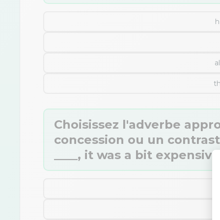
h
a
t
Choisissez l'adverbe appr
concession ou un contraste
____, it was a bit expensive
h