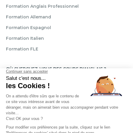
Formation Anglais Professionnel
Formation Allemand
Formation Espagnol
Formation Italien
Formation FLE
OÙ CHERCHEZ-VOUS DES COURS D'ANGLAIS ?
Paris
Marseille
Lille
Strasbourg
Bordeaux
Grenoble
Angers
Narbonne
Rouen
Aix-en-Provence
Montpellier
Lyon
Toulouse
Nice
Rennes
Nantes
Brignais
Reims
Clamart
Brest
Règlement
Mentions légales
CGU / CGV