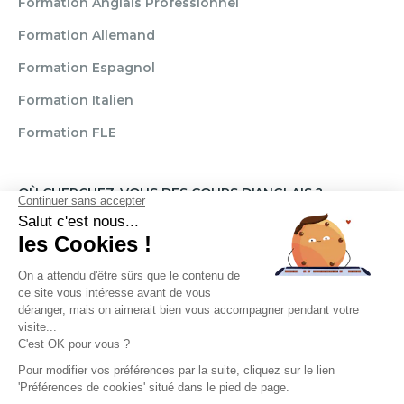
Formation Anglais Professionnel
Formation Allemand
Formation Espagnol
Formation Italien
Formation FLE
OÙ CHERCHEZ-VOUS DES COURS D'ANGLAIS ?
Paris
Marseille
Lille
Strasbourg
Bordeaux
Grenoble
Angers
Narbonne
Rouen
Aix-en-Provence
Montpellier
Lyon
Toulouse
Nice
Rennes
Nantes
Brignais
Reims
Clamart
Brest
Règlement
Mentions légales
CGU / CGV