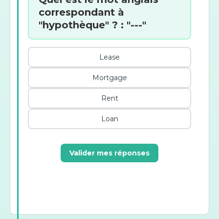
correspondant à
"hypothèque" ? : "---"
Lease
Mortgage
Rent
Loan
Valider mes réponses