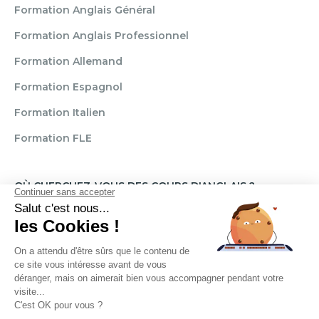
Formation Anglais Général
Formation Anglais Professionnel
Formation Allemand
Formation Espagnol
Formation Italien
Formation FLE
OÙ CHERCHEZ-VOUS DES COURS D'ANGLAIS ?
Paris
Marseille
Lille
Strasbourg
Bordeaux
Grenoble
Angers
Narbonne
Rouen
Aix-en-Provence
Montpellier
Lyon
Toulouse
Nice
Rennes
Nantes
Brignais
Reims
Clamart
Brest