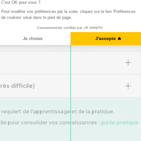
 kickoff is ___ Monday
ès difficile)
e correctement les
ed to the hotel late at
at
 requiert de l'apprentissage et de la pratique.
on
mprévus ») : « ___ unforeseen
tile pour consolider vos connaissances :
guide pratique
oceed. »
by
Vrai