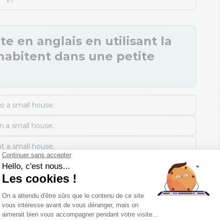
in
e en anglais en utilisant la
s habitent dans une petite
to a small house.
in a small house.
at a small house.
on a small house.
 mes réponses