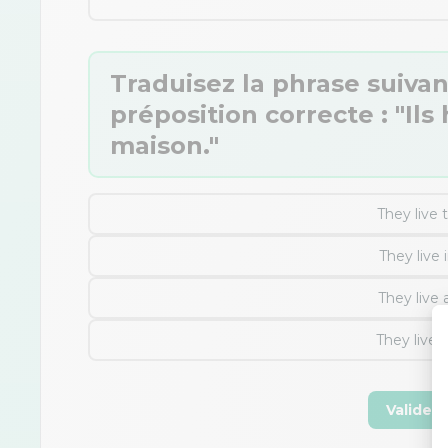
Traduisez la phrase suivant
préposition correcte : "Il
maison."
They live 
They live 
They live 
They live 
Valider