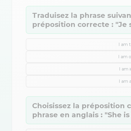
Traduisez la phrase suivant
préposition correcte : "Je 
I am t
I am o
I am i
I am a
Choisissez la préposition 
phrase en anglais : "She is