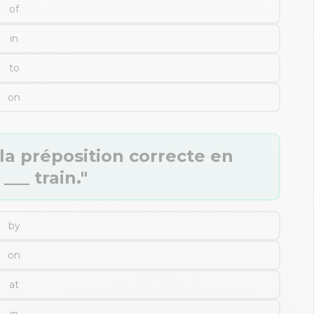
of
in
to
on
la préposition correcte en
___ train."
by
on
at