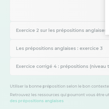
Exercice 2 sur les prépositions anglaises
Les prépositions anglaises : exercice 3
Complétez (temps) : « The
morning. »
Exercice corrigé 4 : prépositions (niveau tr
Cette phrase utilise-t-ell
prépositions ? — “We arriv
Utiliser la bonne préposition selon le bon contexte
night.”
Complétez (sens : « sauf i
Retrouvez les ressources qui pourront vous être u
issues, the merger will pr
des prépositions anglaises