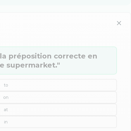
la préposition correcte en
the supermarket."
to
on
at
in