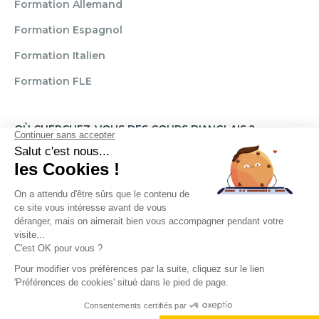
Formation Allemand
Formation Espagnol
Formation Italien
Formation FLE
OÙ CHERCHEZ-VOUS DES COURS D'ANGLAIS ?
Paris
Marseille
Lille
Strasbourg
Bordeaux
Grenoble
Angers
Narbonne
Rouen
Aix-en-Provence
Montpellier
Lyon
Toulouse
Nice
Rennes
Nantes
Brignais
Reims
Clamart
Brest
Règlement
Mentions légales
CGU / CGV
Politique de confidentialité
Transparence Témoignages
Droits d'auteur © 2025. Cercle des langues. Tous droits réservés.